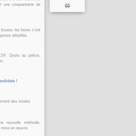
oit une cinquantaine de
outes les listes n’ont
ponse détaillée.
F, Droits au piéton,
ux.
ndidats !
ppement des modes
ne nouvelle méthode,
e mise en œuvre.