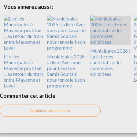
Vous aimerez aussi :
Municipales 2026 :
Et si les
Municipales 2026 :
La liste des
M
Municipales à
la liste Avec vous
candidats et les
L
Mayenne profitait
pour Laval de
communes
d
... au retour du train
Samia Soultani
sollicitées
v
entre Mayenne et
nous renvoie à son
L
Laval
programme
Commenter cet article
Ajouter un commentaire