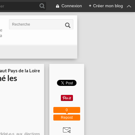
Connexion
+
Créer mon blog
de
la
aut Pays de la Loire
é les
0
Repost
idat-e-s aux élections