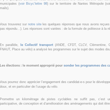
municipales (
voir Bicyc’lettre 98
) sur le territoire de Nantes Métropole (s
mails).
Vous trouverez sur
notre site
les quelques réponses que nous avons reçues (t
pas répondu…). Les réponses sont variées : de la formule de politesse à la ré
En parallèle,
le Collectif transport
(ANDE, CFDT, CLCV, Clémentine, CS
FNAUT, Place au vélo) a analysé les programmes sur le sujet des modes do
Les élections
: le moment approprié pour
sonder les programmes des ca
Vous pourrez donc apprécier l’engagement des candidat-e-s pour le dévelo
doux, et en particulier de l’usage du vélo.
Promettre un kilométrage de pistes cyclables ne suffit pas, c’est u
participative, de conception et d’amélioration des aménagements qui doit êtr