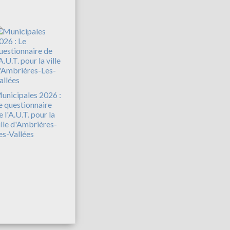
unicipales 2026 :
e questionnaire
e l'A.U.T. pour la
ille d'Ambrières-
es-Vallées