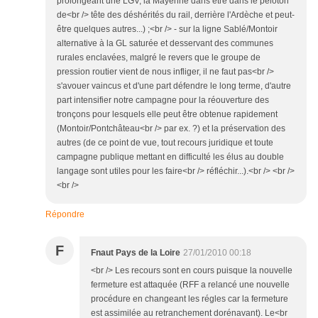
prolongeant une LGV, la Mayenne dans être dans le peloton
de<br /> tête des déshérités du rail, derrière l'Ardèche et peut-
être quelques autres...) ;<br /> - sur la ligne Sablé/Montoir
alternative à la GL saturée et desservant des communes
rurales enclavées, malgré le revers que le groupe de
pression routier vient de nous infliger, il ne faut pas<br />
s'avouer vaincus et d'une part défendre le long terme, d'autre
part intensifier notre campagne pour la réouverture des
tronçons pour lesquels elle peut être obtenue rapidement
(Montoir/Pontchâteau<br /> par ex. ?) et la préservation des
autres (de ce point de vue, tout recours juridique et toute
campagne publique mettant en difficulté les élus au double
langage sont utiles pour les faire<br /> réfléchir...).<br /> <br />
<br />
Répondre
F
Fnaut Pays de la Loire
27/01/2010 00:18
<br /> Les recours sont en cours puisque la nouvelle
fermeture est attaquée (RFF a relancé une nouvelle
procédure en changeant les régles car la fermeture
est assimilée au retranchement dorénavant). Le<br