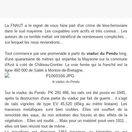
La FNAUT a le regret de vous faire part d'un crime de lèse-ferroviaire
dans le sud mayenne. Les coupables sont actifs et trés connus... Les
auteurs de ce terrible méfait ont bénéficié de nombreuses complicités...
sur lesquel les nous reviendrons...
Tout commence par une promenade à partir du
viaduc du Pendu
long,
d'une quarantaine de mètres qui enjambe la Mayenne sur la commune
d'Azé à coté de Château-Gontier. La voie ferrée qui la franchit est la
ligne 460 000 de Sablé à Montoir-de-Bretagne.
le viaduc du Pendu
Sur le viaduc du Pendu PK 291 486, les rails ont été posés en 1945,
après la destruction d'une partie du viaduc par fait de guerre... il s'agit
de rails vignoles de type EV 45,520 (45kg au mètre linéaire). Les
traverses metalliques sont bien visibles. Elles ont souffert de la
remontée des eaux, du non entretien des fossés et des effets de la
végétation... Elles ont rouillé ... Mais pour un matériel posé vers 1911...
elles ont bien résisté tout de même...
Le travellage est d'environ 1454 traverses au kilomètre ce qui