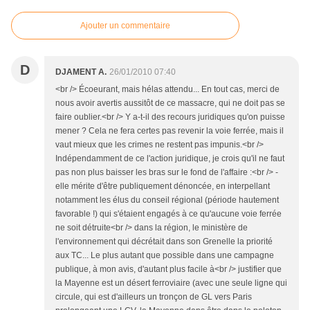
Ajouter un commentaire
D
DJAMENT A.
26/01/2010 07:40
<br /> Écoeurant, mais hélas attendu... En tout cas, merci de
nous avoir avertis aussitôt de ce massacre, qui ne doit pas se
faire oublier.<br /> Y a-t-il des recours juridiques qu'on puisse
mener ? Cela ne fera certes pas revenir la voie ferrée, mais il
vaut mieux que les crimes ne restent pas impunis.<br />
Indépendamment de ce l'action juridique, je crois qu'il ne faut
pas non plus baisser les bras sur le fond de l'affaire :<br /> -
elle mérite d'être publiquement dénoncée, en interpellant
notamment les élus du conseil régional (période hautement
favorable !) qui s'étaient engagés à ce qu'aucune voie ferrée
ne soit détruite<br /> dans la région, le ministère de
l'environnement qui décrétait dans son Grenelle la priorité
aux TC... Le plus autant que possible dans une campagne
publique, à mon avis, d'autant plus facile à<br /> justifier que
la Mayenne est un désert ferroviaire (avec une seule ligne qui
circule, qui est d'ailleurs un tronçon de GL vers Paris