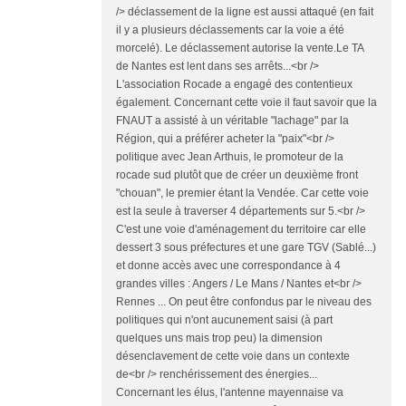
/> déclassement de la ligne est aussi attaqué (en fait
il y a plusieurs déclassements car la voie a été
morcelé). Le déclassement autorise la vente.Le TA
de Nantes est lent dans ses arrêts...<br />
L'association Rocade a engagé des contentieux
également. Concernant cette voie il faut savoir que la
FNAUT a assisté à un véritable "lachage" par la
Région, qui a préférer acheter la "paix"<br />
politique avec Jean Arthuis, le promoteur de la
rocade sud plutôt que de créer un deuxième front
"chouan", le premier étant la Vendée. Car cette voie
est la seule à traverser 4 départements sur 5.<br />
C'est une voie d'aménagement du territoire car elle
dessert 3 sous préfectures et une gare TGV (Sablé...)
et donne accès avec une correspondance à 4
grandes villes : Angers / Le Mans / Nantes et<br />
Rennes ... On peut être confondus par le niveau des
politiques qui n'ont aucunement saisi (à part
quelques uns mais trop peu) la dimension
désenclavement de cette voie dans un contexte
de<br /> renchérissement des énergies...
Concernant les élus, l'antenne mayennaise va