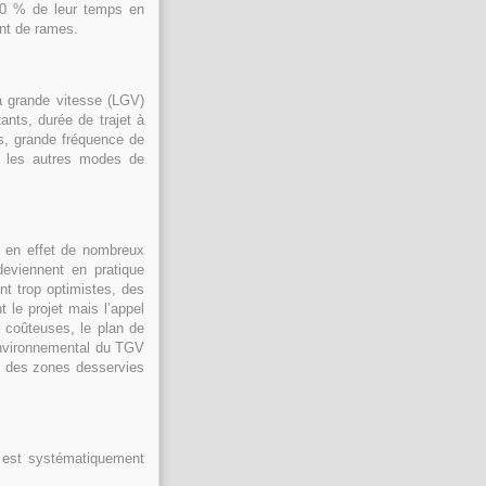
40 % de leur temps en
ant de rames.
 à grande vitesse (LGV)
ants, durée de trajet à
es, grande fréquence de
ec les autres modes de
e en effet de nombreux
deviennent en pratique
nt trop optimistes, des
 le projet mais l’appel
s coûteuses, le plan de
 environnemental du TGV
ue des zones desservies
e est systématiquement