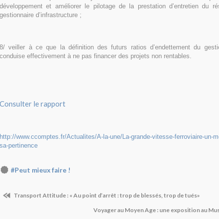
développement et améliorer le pilotage de la prestation d’entretien du rés
gestionnaire d’infrastructure ;
8/ veiller à ce que la définition des futurs ratios d’endettement du gestio
conduise effectivement à ne pas financer des projets non rentables.
Consulter le rapport
http://www.ccomptes.fr/Actualites/A-la-une/La-grande-vitesse-ferroviaire-un-m
sa-pertinence
#Peut mieux faire !
Transport Attitude : « Au point d’arrêt : trop de blessés, trop de tués»
Voyager au Moyen Age : une exposition au Mus