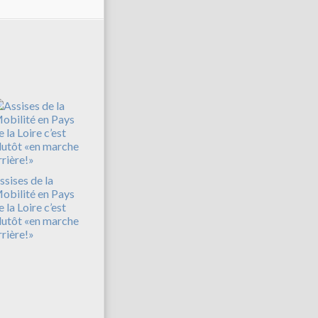
ssises de la
obilité en Pays
e la Loire c’est
lutôt «en marche
rrière!»