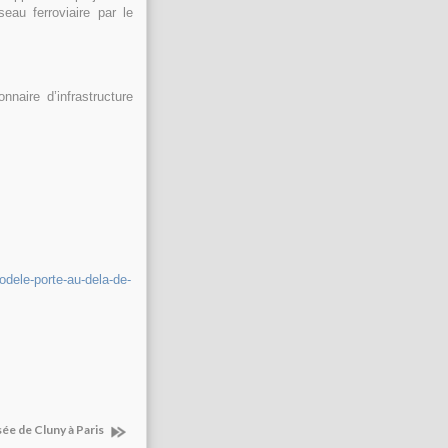
eau ferroviaire par le
nnaire d’infrastructure
odele-porte-au-dela-de-
ée de Cluny à Paris