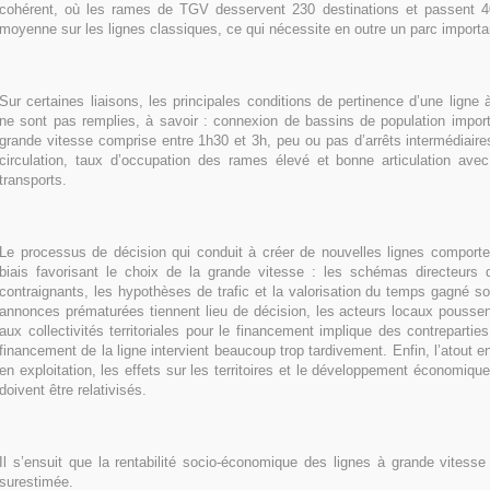
cohérent, où les rames de TGV desservent 230 destinations et passent 
moyenne sur les lignes classiques, ce qui nécessite en outre un parc import
Sur certaines liaisons, les principales conditions de pertinence d’une ligne
ne sont pas remplies, à savoir : connexion de bassins de population import
grande vitesse comprise entre 1h30 et 3h, peu ou pas d’arrêts intermédiair
circulation, taux d’occupation des rames élevé et bonne articulation av
transports.
Le processus de décision qui conduit à créer de nouvelles lignes comport
biais favorisant le choix de la grande vitesse : les schémas directeurs 
contraignants, les hypothèses de trafic et la valorisation du temps gagné so
annonces prématurées tiennent lieu de décision, les acteurs locaux poussent
aux collectivités territoriales pour le financement implique des contrepartie
financement de la ligne intervient beaucoup trop tardivement. Enfin, l’atout
en exploitation, les effets sur les territoires et le développement économiq
doivent être relativisés.
Il s’ensuit que la rentabilité socio-économique des lignes à grande vitess
surestimée.