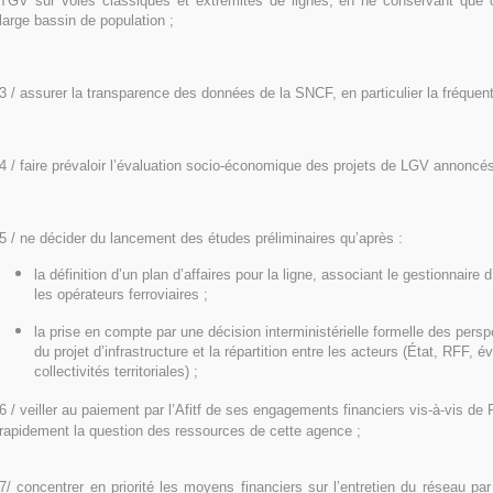
TGV sur voies classiques et extrémités de lignes, en ne conservant que ce
large bassin de population ;
3 / assurer la transparence des données de la SNCF, en particulier la fréquenta
4 / faire prévaloir l’évaluation socio-économique des projets de LGV annoncés
5 / ne décider du lancement des études préliminaires qu’après :
la définition d’un plan d’affaires pour la ligne, associant le gestionnaire d
les opérateurs ferroviaires ;
la prise en compte par une décision interministérielle formelle des pers
du projet d’infrastructure et la répartition entre les acteurs (État, RFF, 
collectivités territoriales) ;
6 / veiller au paiement par l’Afitf de ses engagements financiers vis-à-vis de R
rapidement la question des ressources de cette agence ;
7/ concentrer en priorité les moyens financiers sur l’entretien du réseau par