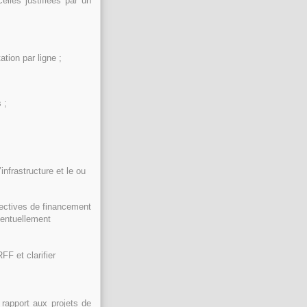
lles justifiées par un
tion par ligne ;
 ;
’infrastructure et le ou
pectives de financement
éventuellement
FF et clarifier
 rapport aux projets de