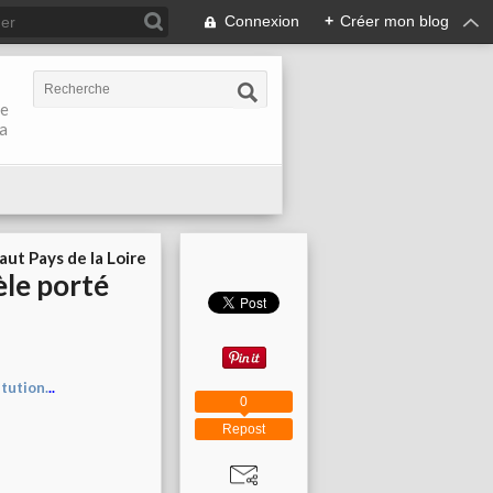
Connexion
+
Créer mon blog
de
la
aut Pays de la Loire
èle porté
itution.
..
0
Repost