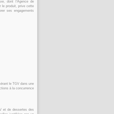
axe, dont l’Agence de
 le produit, prive cette
norer ses engagements
nsérant le TGV dans une
ictions à la concurrence
GV et de dessertes des