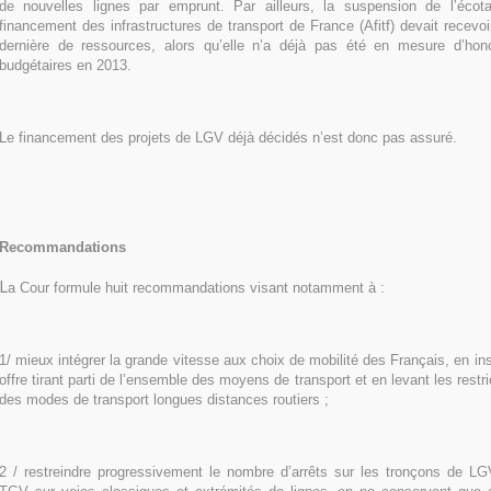
de nouvelles lignes par emprunt. Par ailleurs, la suspension de l’écot
financement des infrastructures de transport de France (Afitf) devait recevoir
dernière de ressources, alors qu’elle n’a déjà pas été en mesure d’ho
budgétaires en 2013.
Le financement des projets de LGV déjà décidés n’est donc pas assuré.
Recommandations
L
a Cour formule huit recommandations visant notamment à :
1/ mieux intégrer la grande vitesse aux choix de mobilité des Français, en i
offre tirant parti de l’ensemble des moyens de transport et en levant les restr
des modes de transport longues distances routiers ;
2 / restreindre progressivement le nombre d’arrêts sur les tronçons de L