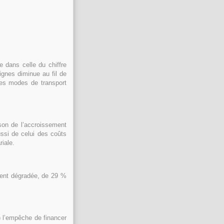
e dans celle du chiffre
lignes diminue au fil de
res modes de transport
son de l’accroissement
ssi de celui des coûts
iale.
ment dégradée, de 29 %
 l’empêche de financer