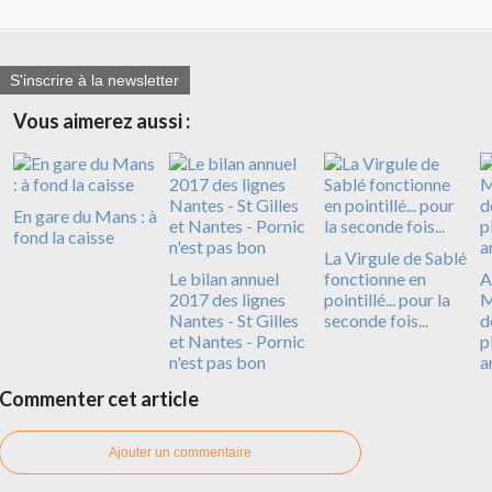
S'inscrire à la newsletter
Vous aimerez aussi :
En gare du Mans : à
fond la caisse
La Virgule de Sablé
Le bilan annuel
fonctionne en
A
2017 des lignes
pointillé... pour la
M
Nantes - St Gilles
seconde fois...
d
et Nantes - Pornic
p
n'est pas bon
a
Commenter cet article
Ajouter un commentaire