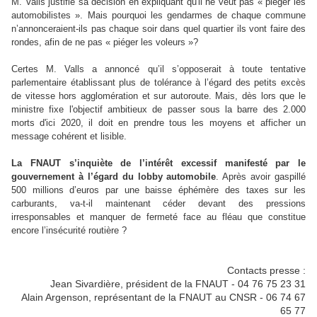
M. Valls justifie sa décision en expliquant qu'il ne veut pas « piéger les
automobilistes ». Mais pourquoi les gendarmes de chaque commune
n’annonceraient-ils pas chaque soir dans quel quartier ils vont faire des
rondes, afin de ne pas « piéger les voleurs »?
Certes M. Valls a annoncé qu’il s’opposerait à toute tentative
parlementaire établissant plus de tolérance à l’égard des petits excès
de vitesse hors agglomération et sur autoroute. Mais, dès lors que le
ministre fixe l'objectif ambitieux de passer sous la barre des 2.000
morts d'ici 2020, il doit en prendre tous les moyens et afficher un
message cohérent et lisible.
La FNAUT s’inquiète de l’intérêt excessif manifesté par le
gouvernement à l’égard du lobby automobile
. Après avoir gaspillé
500 millions d’euros par une baisse éphémère des taxes sur les
carburants, va-t-il maintenant céder devant des pressions
irresponsables et manquer de fermeté face au fléau que constitue
encore l’insécurité routière ?
Contacts presse :
Jean Sivardière, président de la FNAUT - 04 76 75 23 31
Alain Argenson, représentant de la FNAUT au CNSR - 06 74 67
65 77