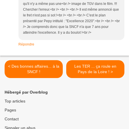
qu'il n'y a même pas une<br /> image de TGV dans le film. !!!
Chercher l'erreur.<br /> <br /> <br /> Il est même annoncé que
le fret n'est pas si sot !<br /> <br /> <br /> C'est le plan
présenté par Pepy intitulé : "Excellence 2020".<br /> <br /> <br
/> Je comprends donc que la SNCF n'a que 7 ans pour
atteindre l'excellence. Il y a du boulot !<br />
Répondre
< Des bonnes affaires... à la
Les TER ... ça roule en
SNCF !
Pays de la Loire ! >
Hébergé par Overblog
Top articles
Pages
Contact
Signaler un abus