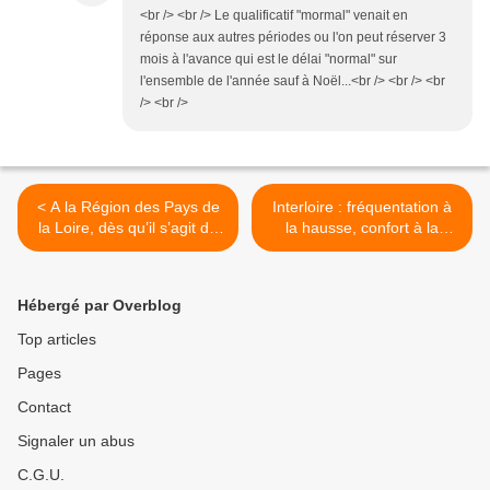
<br /> <br /> Le qualificatif "mormal" venait en
réponse aux autres périodes ou l'on peut réserver 3
mois à l'avance qui est le délai "normal" sur
l'ensemble de l'année sauf à Noël...<br /> <br /> <br
/> <br />
< A la Région des Pays de
Interloire : fréquentation à
la Loire, dès qu’il s’agit de
la hausse, confort à la
NDdL, la raison semble
baisse... et la SNCF à
s’égarer…
"l'ouest"? >
Hébergé par Overblog
Top articles
Pages
Contact
Signaler un abus
C.G.U.