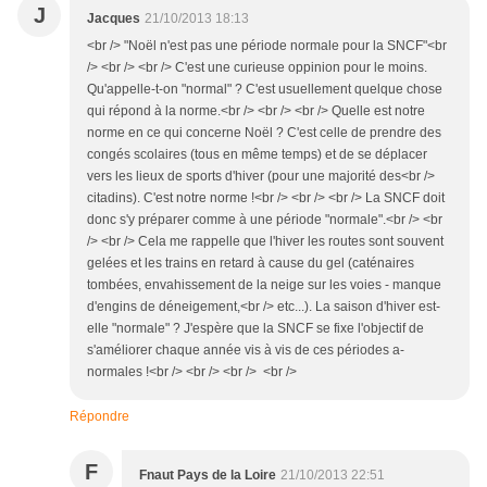
J
Jacques
21/10/2013 18:13
<br /> "Noël n'est pas une période normale pour la SNCF"<br
/> <br /> <br /> C'est une curieuse oppinion pour le moins.
Qu'appelle-t-on "normal" ? C'est usuellement quelque chose
qui répond à la norme.<br /> <br /> <br /> Quelle est notre
norme en ce qui concerne Noël ? C'est celle de prendre des
congés scolaires (tous en même temps) et de se déplacer
vers les lieux de sports d'hiver (pour une majorité des<br />
citadins). C'est notre norme !<br /> <br /> <br /> La SNCF doit
donc s'y préparer comme à une période "normale".<br /> <br
/> <br /> Cela me rappelle que l'hiver les routes sont souvent
gelées et les trains en retard à cause du gel (caténaires
tombées, envahissement de la neige sur les voies - manque
d'engins de déneigement,<br /> etc...). La saison d'hiver est-
elle "normale" ? J'espère que la SNCF se fixe l'objectif de
s'améliorer chaque année vis à vis de ces périodes a-
normales !<br /> <br /> <br /> <br />
Répondre
F
Fnaut Pays de la Loire
21/10/2013 22:51