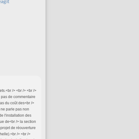
éagit
ts.<br /> <br /> <br />
ent pas de commentaire
pas du coût des<br />
l ne parle pas non
e l'installation des
ue de<br /> la section
 projet de réouverture
elle).<br /> <br />