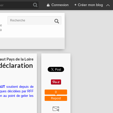
Connexion
+
Créer mon blog
de
la
aut Pays de la Loire
 déclaration
AUT
soutient depuis de
iques décidées par RFF
0
on au point de geler les
Repost