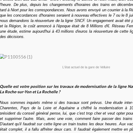
l'heure. De plus, depuis les changements d'horaires des trains en décembre
tard à Niort pour les correspondances. Nous avons envoyé un courrier à la R
que les concordances d'horaires seraient à nouveau effectives le 7 ou le 8 ju
nous demandons la réouverture de la ligne SNCF. Un engagement avait été pr
et la Région, le coût annoncé à l'époque était de 8 Millions d'€. Réseau Ferr
une étude, estime aujourd'hui à 43 millions d'euros la réouverture de cette l
des décisions.
L'état actuel de la gare de Velluire
Quelle est votre position sur les travaux de modernisation de la ligne N
La Roche-sur-Yon et La Rochelle ?
Nous sommes inquiets même si des travaux sont prévus. Une étude inter-r
Charentes, Pays de la Loire et Aquitaine a chiffré la modernisation à 10
président du conseil général pense, lui, que c'est trop cher et veut opter pou
et supprimer l'autre. Mais, avec une voie, comment faire passer des train
D'autant qu'il faudrait sur cette ligne un train toutes les deux heures. Aux va
était complet, il a fallu affréter deux cars. Il faudrait également mettre en pl