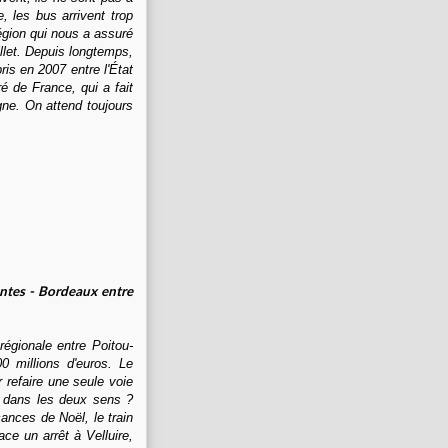
, les bus arrivent trop
égion qui nous a assuré
illet. Depuis longtemps,
is en 2007 entre l'État
é de France, qui a fait
igne. On attend toujours
antes - Bordeaux entre
égionale entre Poitou-
0 millions d'euros. Le
r refaire une seule voie
s dans les deux sens ?
cances de Noël, le train
ace un arrêt à Velluire,