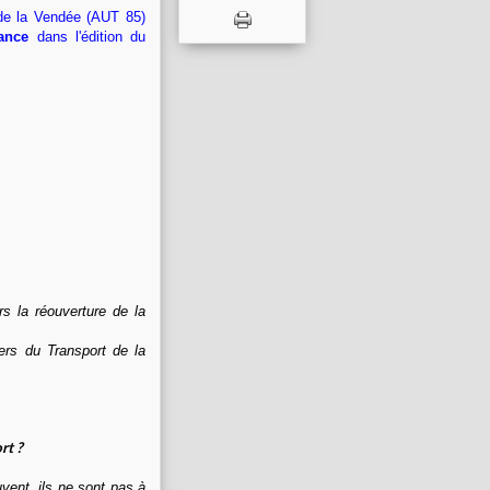
 de la Vendée
(AUT 85)
ance
dans l'édition du
s la réouverture de la
ers du Transport de la
rt ?
vent, ils ne sont pas à