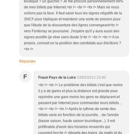
boutique ? un guichet ? Je me procure personnellement 99%
de mes billets par Internet.<br /> <br /> <br /> Mais ne nous
voilons pas la face. Il faut saisir tous les signes négatifs de la
SNCF pour répliquer et maintenir une sorte de presion pour
que l'étude de la réouverture des lignes convergeant<br />
vers Fontenay se poursuive. J'espère qu'il y aura aussi des
signes positifs (je rève sans doute !)<br /> <br /> <br /> A ce
propos, connait-on la position des candidats aux élections ?
<br />
Répondre
F
Fnaut Pays de la Loire
03/03/2012 23:40
<br /> <br /> Le problème des billets c'est que moins
il y a de gares et plus la distance est grande pour
rejoindre une gare moins les gens se déplacent et
passent par internet pour commander leurs billets...
<br /> <br /> <br /> Après le rythme de vente des
billets varie en fonction de la journée... de l'année
(basse saison, haute saison touristique...). Il est
préférable d'avoir des horaires resserrés qui
couvrent les<br /> départs des trains du matin et du