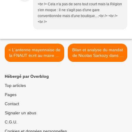
<br /> Cela n'a pas de sens tout court mais la Région
s'en moque : il ne s'agit pas d'une gare
conventionnée mais d'une boutique....<br /> <br />
<br />
< L'antenne mayennaise de
Bilan et analyse du mandat
la FNAUT écrit au maire de
de Nicolas Sarkozy dans le
Laval au sujet du PEM
domaine des transports par
la FNAUT >
Hébergé par Overblog
Top articles
Pages
Contact
Signaler un abus
C.G.U.
Cookies et données personnelles