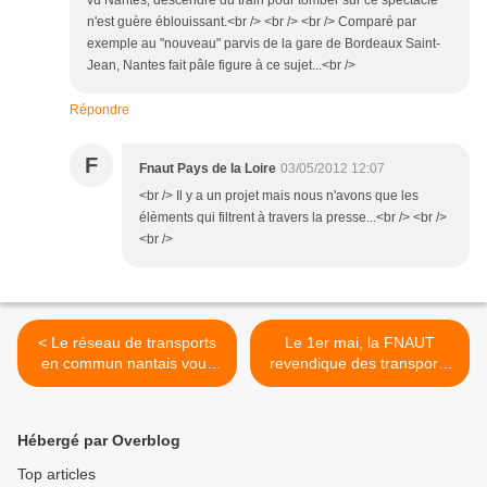
vu Nantes, descendre du train pour tomber sur ce spectacle
n'est guère éblouissant.<br /> <br /> <br /> Comparé par
exemple au "nouveau" parvis de la gare de Bordeaux Saint-
Jean, Nantes fait pâle figure à ce sujet...<br />
Répondre
F
Fnaut Pays de la Loire
03/05/2012 12:07
<br /> Il y a un projet mais nous n'avons que les
élèments qui filtrent à travers la presse...<br /> <br />
<br />
< Le réseau de transports
Le 1er mai, la FNAUT
en commun nantais vous
revendique des transports
convient-il ?
collectifs ! >
Hébergé par Overblog
Top articles