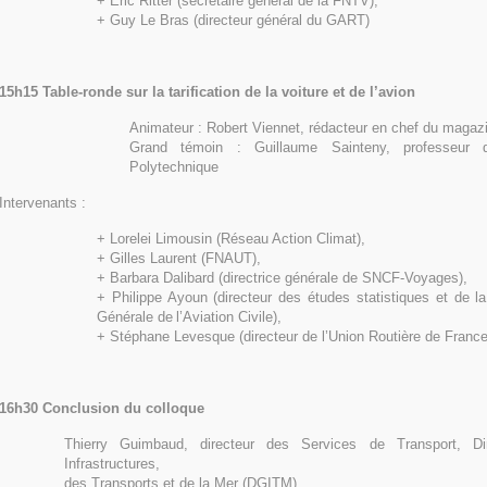
+ Eric Ritter (secrétaire général de la FNTV),
+ Guy Le Bras (directeur général du GART)
15h15 Table-ronde sur la tarification de la voiture et de l’avion
Animateur : Robert Viennet, rédacteur en chef du magaz
Grand témoin : Guillaume Sainteny, professeur d
Polytechnique
Intervenants :
+ Lorelei Limousin (Réseau Action Climat),
+ Gilles Laurent (FNAUT),
+ Barbara Dalibard (directrice générale de SNCF-Voyages),
+ Philippe Ayoun (directeur des études statistiques et de la
Générale de
l’Aviation Civile),
+ Stéphane Levesque (directeur de l’Union Routière de France
16h30 Conclusion du colloque
Thierry Guimbaud, directeur des Services de Transport, Di
Infrastructures,
des Transports et de la Mer (DGITM)