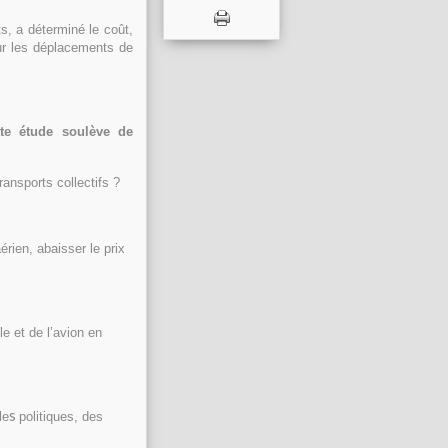
 a déterminé le coût,
r les déplacements de
te étude soulève de
transports collectifs ?
érien, abaisser le prix
le et de l’avion en
s
le
politiques, des