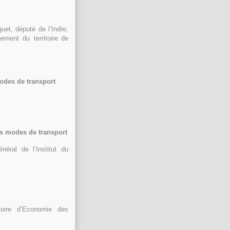
uet, député de l’Indre,
ment du territoire
de
odes de transport
ts modes de transport
éral de l’Institut du
atoire d’Economie des