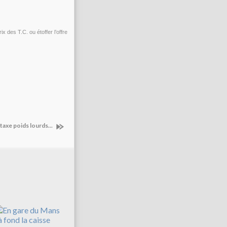
ix des T.C. ou étoffer l’offre
taxe poids lourds...