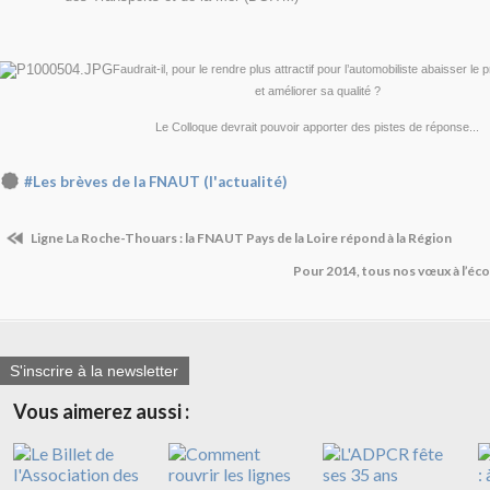
Faudrait-il, pour le rendre plus attractif pour l’automobiliste abaisser le pr
et améliorer sa qualité ?
Le Colloque devrait pouvoir apporter des pistes de réponse...
#Les brèves de la FNAUT (l'actualité)
Ligne La Roche-­Thouars : la FNAUT Pays de la Loire répond à la Région
Pour 2014, tous nos vœux à l’éco
S'inscrire à la newsletter
Vous aimerez aussi :