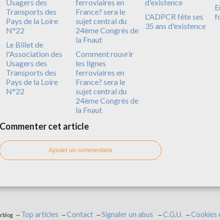
E
L'ADPCR fête ses
f
35 ans d'existence
Le Billet de
l'Association des
Comment rouvrir
Usagers des
les lignes
Transports des
ferroviaires en
Pays de la Loire
France? sera le
N°22
sujet central du
24ème Congrès de
la Fnaut
Commenter cet article
Ajouter un commentaire
Top articles
Contact
Signaler un abus
C.G.U.
Cookies 
erblog