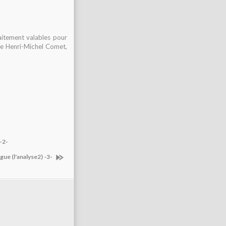
aitement valables pour
rle Henri-Michel Comet,
-2-
gue (l'analyse2) -3-