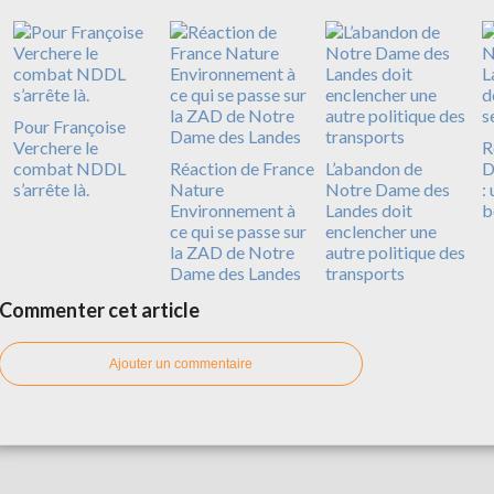
Pour Françoise
Verchere le
R
combat NDDL
Réaction de France
L’abandon de
D
s’arrête là.
Nature
Notre Dame des
:
Environnement à
Landes doit
b
ce qui se passe sur
enclencher une
la ZAD de Notre
autre politique des
Dame des Landes
transports
Commenter cet article
Ajouter un commentaire