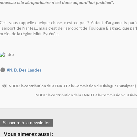
nouveau site aéroportuaire n’est donc aujourd’hui justifiée"
.
Cela vous rappelle quelque chose, n’est-ce pas ? Autant d’arguments parf
l’aérport de Nantes... mais c’est de l’aéroport de Toulouse Blagnac, que pa
préfet de la région Midi-Pyrénées.
#N. D. Des Landes
NDDL : la contribution de la FNAUT à la Commission du Dialogue (l'analyse1) 
NDDL : la contribution de la FNAUT à la Commission du Dialo
S'inscrire à la newsletter
Vous aimerez aussi :