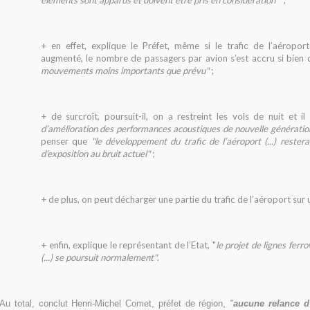
éléments sont apparus et doivent être pris en considération"
;
+ en effet, explique le Préfet, même si le trafic de l’aéropor
augmenté, le nombre de passagers par avion s’est accru si bien q
mouvements moins importants que prévu"
;
+ de surcroît, poursuit-il, on a restreint les vols de nuit et i
d’amélioration des performances acoustiques de nouvelle génératio
penser que
"le développement du trafic de l’aéroport (...) rester
d’exposition au bruit actuel"
;
+ de plus, on peut décharger une partie du trafic de l’aéroport sur 
+ enfin, explique le représentant de l’Etat, "
le projet de lignes ferr
(...) se poursuit normalement"
.
Au total, conclut Henri-Michel Comet, préfet de région,
"
aucune relance d