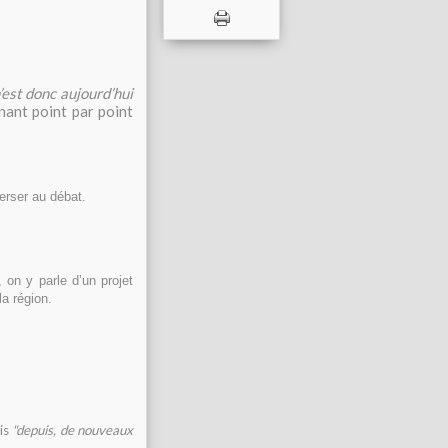
’est donc aujourd’hui
nant point par point
erser au débat.
on y parle d’un projet
la région.
is
"depuis, de nouveaux