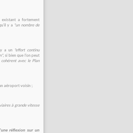
t existant a fortement
u’il y a
"un nombre de
l y a un
"effort continu
n"
, si bien que l’on peut
a cohérent avec le Plan
un aéroport voisin ;
oviaires à grande vitesse
’une réflexion sur un