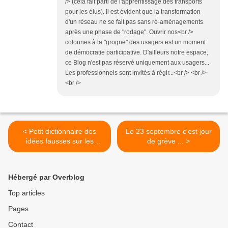
/> (cela fait parti de l'apprentissage des transports
pour les élus). Il est évident que la transformation
d'un réseau ne se fait pas sans ré-aménagements
après une phase de "rodage". Ouvrir nos<br />
colonnes à la "grogne" des usagers est un moment
de démocratie participative. D'ailleurs notre espace,
ce Blog n'est pas réservé uniquement aux usagers...
Les professionnels sont invités à régir...<br /> <br />
<br />
< Petit dictionnaire des
Le 23 septembre c'est jour
idées fausses sur les
de grève ... >
déplacements présenté par
La FNAUT (6 et fin)
Hébergé par Overblog
Top articles
Pages
Contact