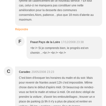
rythme de cadencement de ce nouveau service ? En tout
cas, celui-ci ne manquera pas constituer une nette
amélioration pour la desserte des communes
consernées.Alors, patience... plus que 18 mois d'atente au
maximum.
Répondre
F
Fnaut Pays de la Loire
17/12/2008 23:38
<br /> Si je comprends bien, le progrés est en
chemin ...<br /> <br /> <br />
C
Caradec
20/05/2008 23:23
C'est bien d'évoquer les horaires du matin et du soir. Mais
pour revenir de Nantes avant 12h c'est impossible. Même
chose dans le début d'apèrs midi. Or beaucoup de rendez-
vous se font le matin et retour à midi. On est donc obligé de
prendre la voiture ; d'avoir les embouteillages ; trouver un e
place de parking (à 9h il n'y a plus de place) et rentrer en