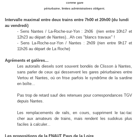
comme gare
périurbaine, limites administratives obligent.
Intervalle maximal entre deux trains entre 7h00 et 20h00 (du lundi
au vendredi)
- Sens Nantes /
La-Roche-sur-Yon
: 2h06
(rien entre 10h17 et
12h23 au départ de Nantes)...Ah ces "blancs travaux" !
- Sens
La-Roche-sur-Yon
/ Nantes : 2h09
(rien entre 9h17 et
11h26 au départ de La Roche)
Agréments et galères...
Les autorails diesels sont souvent bondés de Clisson à Nantes,
sans parler de ceux qui desservent les gares périurbaines entre
Vertou et Nantes, où on frise parfois le syndrôme de la sardine
en boîte...
Pas trop de retard sauf des retenues pour correspondances TGV
depuis Nantes.
Les remplacements de rails, en cours, suppriment le tac-tac
cher aux amateurs de trains, mais rendent les sudokus plus
faciles à calculer...
Les propositions de la FNAUT Pays de la Loire