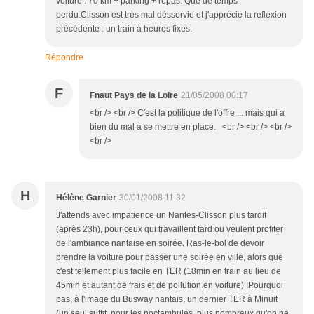
voiture : 70 km + parking + repas. Que de temps
perdu.Clisson est très mal désservie et j'apprécie la reflexion
précédente : un train à heures fixes.
Répondre
F
Fnaut Pays de la Loire
21/05/2008 00:17
<br /> <br /> C'est la politique de l'offre ... mais qui a
bien du mal à se mettre en place. <br /> <br /> <br />
<br />
H
Hélène Garnier
30/01/2008 11:32
J'attends avec impatience un Nantes-Clisson plus tardif
(après 23h), pour ceux qui travaillent tard ou veulent profiter
de l'ambiance nantaise en soirée. Ras-le-bol de devoir
prendre la voiture pour passer une soirée en ville, alors que
c'est tellement plus facile en TER (18min en train au lieu de
45min et autant de frais et de pollution en voiture) !Pourquoi
pas, à l'image du Busway nantais, un dernier TER à Minuit
(un seul suffit, pour les noctambules, plus nombreux qu'on ne