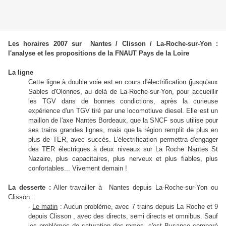
Les horaires 2007 sur Nantes / Clisson /
La-Roche-sur-Yon
:
l'analyse et les propositions de la FNAUT Pays de la Loire
La ligne
Cette ligne à double voie est en cours d'électrification (jusqu'aux
Sables d'Olonnes, au delà de
La-Roche-sur-Yon
, pour accueillir
les TGV dans de bonnes condictions, après la curieuse
expérience d'un TGV tiré par une locomotiuve diesel. Elle est un
maillon de l'axe Nantes Bordeaux, que la SNCF sous utilise pour
ses trains grandes lignes, mais que la région remplit de plus en
plus de TER, avec succès. L'électrification permettra d'engager
des TER électriques à deux niveaux sur La Roche Nantes St
Nazaire, plus capacitaires, plus nerveux et plus fiables, plus
confortables... Vivement demain !
La desserte :
Aller travailler à Nantes depuis La-Roche-sur-Yon ou
Clisson :
-
Le matin
: Aucun problème, avec 7 trains depuis La Roche et 9
depuis Clisson , avec des directs, semi directs et omnibus. Sauf
les problèmes de saturation des rames, c'est Bysance comparé