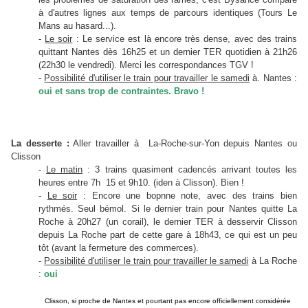
à d'autres lignes aux temps de parcours identiques (Tours Le
Mans au hasard...).
-
Le soir
: Le service est là encore très dense, avec des trains
quittant Nantes dès 16h25 et un dernier TER quotidien à 21h26
(22h30 le vendredi). Merci les correspondances TGV !
-
Possibilité d'utiliser le train pour travailler le samedi
à. Nantes :
oui et sans trop de contraintes. Bravo !
La desserte :
Aller travailler à
La-Roche-sur-Yon
depuis Nantes ou
Clisson
-
Le matin
: 3 trains quasiment cadencés arrivant toutes les
heures entre 7h 15 et 9h10. (iden à Clisson). Bien !
-
Le soir
: Encore une bopnne note, avec des trains bien
rythmés. Seul bémol. Si le dernier train pour Nantes quitte La
Roche à 20h27 (un corail), le dernier TER à desservir Clisson
depuis La Roche part de cette gare à 18h43, ce qui est un peu
tôt (avant la fermeture des commerces).
-
Possibilité d'utiliser le train pour travailler le samedi
à La Roche
:
oui
Clisson, si proche de Nantes et pourtant pas encore officiellement considérée