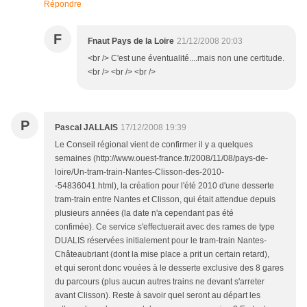
Répondre
F
Fnaut Pays de la Loire
21/12/2008 20:03
<br /> C'est une éventualité....mais non une certitude.
<br /> <br /> <br />
P
Pascal JALLAIS
17/12/2008 19:39
Le Conseil régional vient de confirmer il y a quelques
semaines (http://www.ouest-france.fr/2008/11/08/pays-de-
loire/Un-tram-train-Nantes-Clisson-des-2010-
-54836041.html), la création pour l'été 2010 d'une desserte
tram-train entre Nantes et Clisson, qui était attendue depuis
plusieurs années (la date n'a cependant pas été
confimée). Ce service s'effectuerait avec des rames de type
DUALIS réservées initialement pour le tram-train Nantes-
Châteaubriant (dont la mise place a prit un certain retard),
et qui seront donc vouées à le desserte exclusive des 8 gares
du parcours (plus aucun autres trains ne devant s'arreter
avant Clisson). Reste à savoir quel seront au départ les