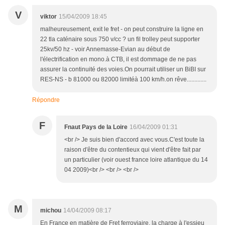
V
viktor
15/04/2009 18:45
malheureusement, exit le fret - on peut construire la ligne en
22 tla caténaire sous 750 v/cc ? un fil trolley peut supporter
25kv/50 hz - voir Annemasse-Evian au début de
l'électrification en mono.à CTB, il est dommage de ne pas
assurer la continuité des voies.On pourrait utiliser un BiBI sur
RES-NS - b 81000 ou 82000 limitéà 100 km/h.on rêve.............
Répondre
F
Fnaut Pays de la Loire
16/04/2009 01:31
<br /> Je suis bien d'accord avec vous.C'est toute la
raison d'être du contentieux qui vient d'être fait par
un particulier (voir ouest france loire atlantique du 14
04 2009)<br /> <br /> <br />
M
michou
14/04/2009 08:17
En France en matière de Fret ferroviaire, la charge à l'essieu