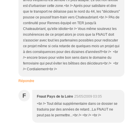
arrêts fréquents est semble t il plus adapté. Le but non avoué
est d'urbaniser cette zone.<br /> Aprés pour satisfaire et dire
que le transport ne délaisse pas le nord du 44, les "décideurs"
pousse ce poussif tram-train vers Chateaubriant.<br /> PAs de
continuité pour Rennes équipé en TER jusqu'à
Chateaubriant, qu'elle idiotie<br /> Vous même soulevez les
incohérences de ce projet alors je crois que la FNAUT doit
s'associer avec tout les partenaires possibles pour rediscuter
ce projet même si cela retarde de quelques mois un projet qui
à des conséquences pour des dizaines d'années!!!<br /> <br
/> encore bravo pour votre bon sens dans le domaine du
ferroviaire qui peut éviter les bêtises des décideurs<br /> <br
/> Cordialement<br />
Répondre
F
Fnaut Pays de la Loire
25/05/2009 03:05
<br /> Tout délai supplémentaire dans ce dossier se
traduira par des années de retard...La FNAUT ne
peut pas le permettre...<br /> <br /> <br />