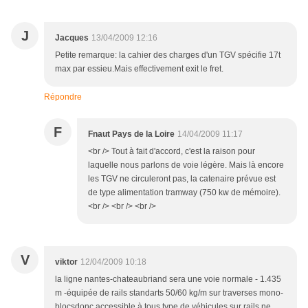
J
Jacques
13/04/2009 12:16
Petite remarque: la cahier des charges d'un TGV spécifie 17t
max par essieu.Mais effectivement exit le fret.
Répondre
F
Fnaut Pays de la Loire
14/04/2009 11:17
<br /> Tout à fait d'accord, c'est la raison pour
laquelle nous parlons de voie légère. Mais là encore
les TGV ne circuleront pas, la catenaire prévue est
de type alimentation tramway (750 kw de mémoire).
<br /> <br /> <br />
V
viktor
12/04/2009 10:18
la ligne nantes-chateaubriand sera une voie normale - 1.435
m -équipée de rails standarts 50/60 kg/m sur traverses mono-
blocsdonc accessible à tous type de véhicules sur rails ne