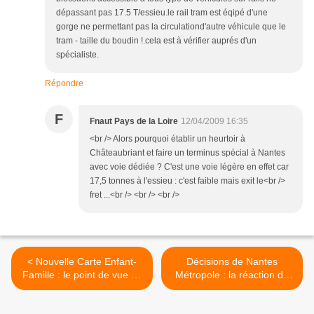
dépassant pas 17.5 T/essieu.le rail tram est éqipé d'une
gorge ne permettant pas la circulationd'autre véhicule que le
tram - taille du boudin !.cela est à vérifier auprés d'un
spécialiste.
Répondre
F
Fnaut Pays de la Loire
12/04/2009 16:35
<br /> Alors pourquoi établir un heurtoir à
Châteaubriant et faire un terminus spécial à Nantes
avec voie dédiée ? C'est une voie légère en effet car
17,5 tonnes à l'essieu : c'est faible mais exit le<br />
fret ...<br /> <br /> <br />
< Nouvelle Carte Enfant-
Décisions de Nantes
Famille : le point de vue de
Métropole : la réaction du
la FNAUT
Collectif Transport >