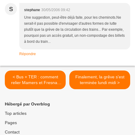
S
stephane
30/05/2006 09:42
Une suggestion, peut-être déjà faite, pour les cheminots.Ne
serait-il pas possible d'envisager d'autres formes de lutte
plutôt que la grève de la circulation des trains... Par exemple,
pourquoi pas un accès gratuit, un non-compostage des billets
à bord du train...
Répondre
< Bus + TER : comment
Finalement, la grêve s'est
relier Mamers et Fresnay
terminée lundi midi >
sur Sarthe au réseau TER ?
Hébergé par Overblog
Top articles
Pages
Contact