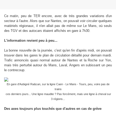
Ce matin, peu de TER encore, avec de très grandes variations d'un
secteur à l'autre. Alors que sur Nantes, on pouvait voir circuler quelques
matériels régionaux, il n'en allait pas de même sur Le Mans, où seuls
des TGV et des autocars étaient affichés en gare à 7h30.
L'information revient peu à peu...
La bonne nouvelle de la journée, c'est qu'en fin d'après midi, on pouvait
trouver dans les gares le plan de circulation détaillé pour demain mardi.
Trafic annoncés quasi normal autour de Nantes et la Roche sur Yon,
mais très perturbé autour du Mans, Laval, Angers en subissant un peu
le contrecoup.
En gare d'Aubigné Ra&can, sur la ligne Caen - Le Mans - Tours, peu, voire pas de
trains
ces derniers jours... Une ligne maudite ? Pas forcément, mais une ligne à cheval sur
3 régions...
Des axes toujours plus touchés que d'autres en cas de grève