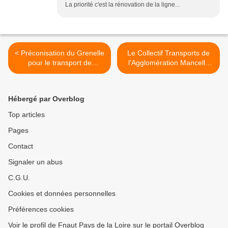
La priorité c'est la rénovation de la ligne...
< Préconisation du Grenelle
Le Collectif Transports de
pour le transport de
l’Agglomération Mancelle
voyageurs, non aérien (3)
lance le chantier de la
2ème ligne de tramway du
Mans >
Hébergé par Overblog
Top articles
Pages
Contact
Signaler un abus
C.G.U.
Cookies et données personnelles
Préférences cookies
Voir le profil de Fnaut Pays de la Loire sur le portail Overblog