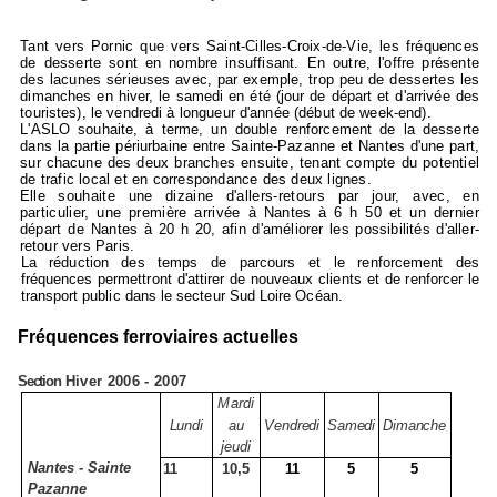
Tant vers Pornic que vers Saint-Cilles-Croix-de-Vie, les fréquences
de desserte sont en nombre insuffisant. En outre, l'offre présente
des lacunes
sérieuses avec, par exemple, trop peu de dessertes les
dimanches en hiver, le samedi en été (jour de départ et d'arrivée des
touristes), le vendredi à longueur d'année (début de week-end).
L'ASLO souhaite, à terme, un double renforcement de la desserte
dans la partie périurbaine entre Sainte-Pazanne et Nantes d'une part,
sur chacune
des deux branches ensuite, tenant compte du potentiel
de trafic local et en correspondance des deux lignes.
Elle souhaite une dizaine d'allers-retours par jour, avec, en
particulier, une première arrivée à Nantes à 6 h 50 et un dernier
départ de Nantes à
20 h 20, afin d'améliorer les possibilités d'aller-
retour vers Paris.
La réduction des temps de parcours et le renforcement des
fréquences permettront d'attirer de nouveaux clients et de renforcer le
transport public dans le secteur Sud Loire Océan.
Fréquences ferroviaires actuelles
Section
Hiver 2006 - 2007
Mardi
Lundi
au
Vendredi
Samedi
Dimanche
jeudi
Nantes - Sainte
11
10,5
11
5
5
Pazanne