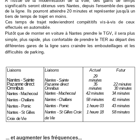
A
l'issue de la modernisation de la voie, des gains de temps
significatifs seront
obtenus vers Nantes, depuis l'ensemble des gares
de la ligne. Ils pourront atteindre 20 minutes et représenter jusqu'à un
tiers de temps de trajet en moins.
Ces temps de trajet redeviendront compétitifs vis-à-vis de ceux
effectués en auto­mobile.
,
Plutôt que de monter en voiture à Nantes prendre le TGV
il sera plus
simple, plus
rapide, plus confortable de prendre
le TER au départ des
différentes gares de la
ligne
sans craindre les embouteillages et les
.
difficultés de parking
Liaisons
Liaisons
Actuel
Futur
29
Nantes - Sainte
Nantes - Sainte
minutes
Pazanne
direct
Pazanne
direct
35
22 minutes
Omnibus
Omnibus
minutes
30 minutes
Nantes - Machecoul
42 minutes
34 minutes
Nantes - Machecoul
Nantes - Challans
58 minutes
41 minutes
Nantes - Challans
Nantes - Pornic
1 heure 03
43 minutes
Nantes - Pornic
Nantes - St Gilles Croix
1 heure 18
58 minutes
Nantes - St Gilles
de Vie
Croix de Vie
... et augmenter les fréquences...