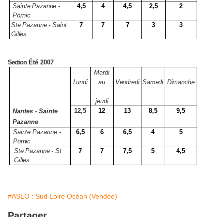
Sainte Pazanne -
4,5
4
4,5
2,5
2
Pornic
Ste Pazanne - Saint
7
7
7
3
3
Gilles
Section
Été 2007
Mardi
Lundi
au
Vendredi
Samedi
Dimanche
jeudi
12,5
12
13
8,5
9,5
Nantes - Sainte
Pazanne
Sainte Pazanne -
6,5
6
6,5
4
5
Pornic
Ste Pazanne - St
7
7
7,5
5
4,5
Gilles
#ASLO : Sud Loire Océan (Vendée)
Partager