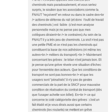
cheminots mais paradoxalement, et vous seriez
surpris, le soutien que les associations comme la
FNAUT "reçoivent" en retour ou dans le cadre des<br
/> actions de défense du rail (et donc l'outil de travail
des cheminots ) est faible (c'est mon analyse
personnelle mais je ne pense pas que mes
collègues diraient<br /> le contraires).Au sein de la
FNAUT il y a trés peu de cheminots. La sncf n'est pas
une petite PME et ce n'est pas les cheminots qui
constituent la base de nos adhésions (ni même les
autres<br /> métiers du transport).<br /> Maintenant
concernant les grèves : le bilan n'est jamais bon. Et
je pense qu'une grève révele une situation d'échec
pour l'ensemble des acteurs. Que les conditions de
transport ne sont pas bonnes<br /> et que les
usagers sont "pénalisés".Il n'y pas de gestes
commercials de la part de la SNCF pour mauvaise
condition de réalisation du contrat de transport (dès
que l'usager achette son billet). En<br /> ce qui
concerne le coté catégorielle des grèves : c'est un
fait établi et je vous dirais aussi que certains
cheminots (les roulants) se mettent en grêve