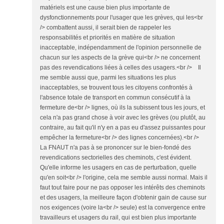
matériels est une cause bien plus importante de
dysfonctionnements pour l'usager que les grèves, qui les<br
/> combattent aussi, il serait bien de rappeler les
responsabilités et priorités en matière de situation
inacceptable, indépendamment de l'opinion personnelle de
chacun sur les aspects de la grève qui<br /> ne concernent
pas des revendications liées à celles des usagers.<br /> Il
me semble aussi que, parmi les situations les plus
inacceptables, se trouvent tous les citoyens confrontés à
l'absence totale de transport en commun consécutif à la
fermeture de<br /> lignes, où ils la subissent tous les jours, et
cela n'a pas grand chose à voir avec les grèves (ou plutôt, au
contraire, au fait qu'il n'y en a pas eu d'assez puissantes pour
empêcher la fermeture<br /> des lignes concernées).<br />
La FNAUT n'a pas à se prononcer sur le bien-fondé des
revendications sectorielles des cheminots, c'est évident.
Qu'elle informe les usagers en cas de perturbation, quelle
qu'en soit<br /> l'origine, cela me semble aussi normal. Mais il
faut tout faire pour ne pas opposer les intérêts des cheminots
et des usagers, la meilleure façon d'obtenir gain de cause sur
nos exigences (voire la<br /> seule) est la convergence entre
travailleurs et usagers du rail, qui est bien plus importante