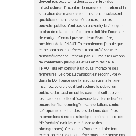
doivent pas occulter la dégradation<br /> des
infrastructures, l’inconfort, le manque d’entretien et la
saturation des matériels roulants dont ils subissent
quotidiennement les conséquences, que les
pouvoirs publics n’ont pas su prévenir,<br /> et que
le plan de relance de l’économie doit être l’occasion
de corriger. Contact presse : Jean Sivardière,
président de la FNAUT En complément j'ajoute que
ce ne sont pas les grèves qui ont arrêté<br /> le
démantèllement du réseau par RFF mais les actions
de contentieux juridiques et les victoires de la
FNAUT qui ont conduit à un quasi moratoire des
fermetures. Le droit au transport est reconnu<br />
dans la LOTI parce que la fnaut a réussi à le faire
inscrire... Je crois qu'il faut séduire le public, un
public séduit c'est un public gagné : il suffit de voir
les actions du collectif "sauvons<br /> les riches" ou
encore les "happenning" des associations contre
l'aéroport nd des Landes lors de leurs dernières
interventions à nantes atlantiques même les crs ont
été "séduits" (voir les clichés<br /> des
photographes). Ce soir les Pays de la Loire font
exception car ils sont en grève mais je ne pense pas