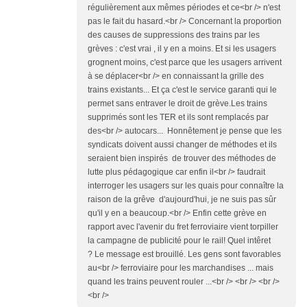
régulièrement aux mêmes périodes et ce<br /> n'est
pas le fait du hasard.<br /> Concernant la proportion
des causes de suppressions des trains par les
grèves : c'est vrai , il y en a moins. Et si les usagers
grognent moins, c'est parce que les usagers arrivent
à se déplacer<br /> en connaissant la grille des
trains existants... Et ça c'est le service garanti qui le
permet sans entraver le droit de grève.Les trains
supprimés sont les TER et ils sont remplacés par
des<br /> autocars... Honnêtement je pense que les
syndicats doivent aussi changer de méthodes et ils
seraient bien inspirés de trouver des méthodes de
lutte plus pédagogique car enfin il<br /> faudrait
interroger les usagers sur les quais pour connaître la
raison de la grêve d'aujourd'hui, je ne suis pas sûr
qu'il y en a beaucoup.<br /> Enfin cette grève en
rapport avec l'avenir du fret ferroviaire vient torpiller
la campagne de publicité pour le rail! Quel intêret
? Le message est brouillé. Les gens sont favorables
au<br /> ferroviaire pour les marchandises ... mais
quand les trains peuvent rouler ...<br /> <br /> <br />
<br />