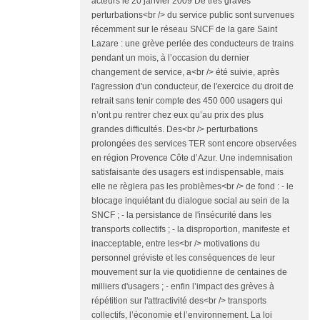
acteurs le 20 janvier 2009 De très graves
perturbations<br /> du service public sont survenues
récemment sur le réseau SNCF de la gare Saint
Lazare : une grève perlée des conducteurs de trains
pendant un mois, à l’occasion du dernier
changement de service, a<br /> été suivie, après
l'agression d'un conducteur, de l'exercice du droit de
retrait sans tenir compte des 450 000 usagers qui
n’ont pu rentrer chez eux qu’au prix des plus
grandes difficultés. Des<br /> perturbations
prolongées des services TER sont encore observées
en région Provence Côte d’Azur. Une indemnisation
satisfaisante des usagers est indispensable, mais
elle ne règlera pas les problèmes<br /> de fond : - le
blocage inquiétant du dialogue social au sein de la
SNCF ; - la persistance de l'insécurité dans les
transports collectifs ; - la disproportion, manifeste et
inacceptable, entre les<br /> motivations du
personnel gréviste et les conséquences de leur
mouvement sur la vie quotidienne de centaines de
milliers d'usagers ; - enfin l’impact des grèves à
répétition sur l'attractivité des<br /> transports
collectifs, l’économie et l’environnement. La loi