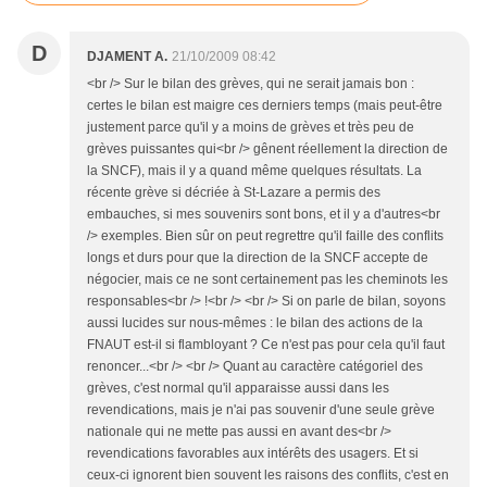
D
DJAMENT A.
21/10/2009 08:42
<br /> Sur le bilan des grèves, qui ne serait jamais bon :
certes le bilan est maigre ces derniers temps (mais peut-être
justement parce qu'il y a moins de grèves et très peu de
grèves puissantes qui<br /> gênent réellement la direction de
la SNCF), mais il y a quand même quelques résultats. La
récente grève si décriée à St-Lazare a permis des
embauches, si mes souvenirs sont bons, et il y a d'autres<br
/> exemples. Bien sûr on peut regrettre qu'il faille des conflits
longs et durs pour que la direction de la SNCF accepte de
négocier, mais ce ne sont certainement pas les cheminots les
responsables<br /> !<br /> <br /> Si on parle de bilan, soyons
aussi lucides sur nous-mêmes : le bilan des actions de la
FNAUT est-il si flambloyant ? Ce n'est pas pour cela qu'il faut
renoncer...<br /> <br /> Quant au caractère catégoriel des
grèves, c'est normal qu'il apparaisse aussi dans les
revendications, mais je n'ai pas souvenir d'une seule grève
nationale qui ne mette pas aussi en avant des<br />
revendications favorables aux intérêts des usagers. Et si
ceux-ci ignorent bien souvent les raisons des conflits, c'est en