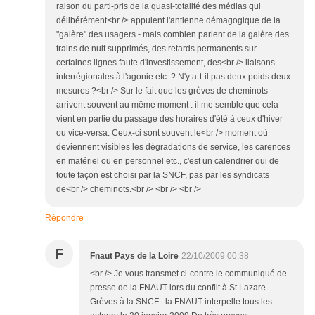
raison du parti-pris de la quasi-totalité des médias qui
délibérément<br /> appuient l'antienne démagogique de la
"galère" des usagers - mais combien parlent de la galère des
trains de nuit supprimés, des retards permanents sur
certaines lignes faute d'investissement, des<br /> liaisons
interrégionales à l'agonie etc. ? N'y a-t-il pas deux poids deux
mesures ?<br /> Sur le fait que les grèves de cheminots
arrivent souvent au même moment : il me semble que cela
vient en partie du passage des horaires d'été à ceux d'hiver
ou vice-versa. Ceux-ci sont souvent le<br /> moment où
deviennent visibles les dégradations de service, les carences
en matériel ou en personnel etc., c'est un calendrier qui de
toute façon est choisi par la SNCF, pas par les syndicats
de<br /> cheminots.<br /> <br /> <br />
Répondre
F
Fnaut Pays de la Loire
22/10/2009 00:38
<br /> Je vous transmet ci-contre le communiqué de
presse de la FNAUT lors du conflit à St Lazare.
Grèves à la SNCF : la FNAUT interpelle tous les