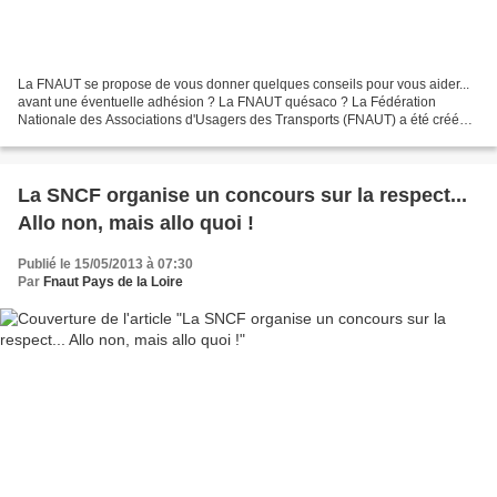
La FNAUT se propose de vous donner quelques conseils pour vous aider...
avant une éventuelle adhésion ? La FNAUT quésaco ? La Fédération
Nationale des Associations d'Usagers des Transports (FNAUT) a été créée
en 1978. Elle rassemble aujourd'hui 160 associations...
La SNCF organise un concours sur la respect...
Allo non, mais allo quoi !
Publié le 15/05/2013 à 07:30
Par
Fnaut Pays de la Loire