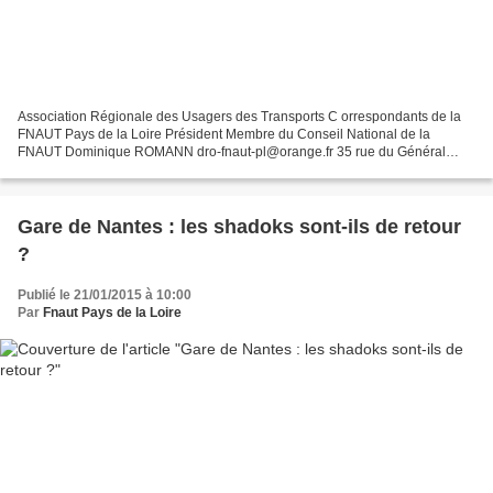
Association Régionale des Usagers des Transports C orrespondants de la
FNAUT Pays de la Loire Président Membre du Conseil National de la
FNAUT Dominique ROMANN dro-fnaut-pl@orange.fr 35 rue du Général
Zimmer 44 800 St Herblain Secrétaire, Siège social...
Gare de Nantes : les shadoks sont-ils de retour
?
Publié le 21/01/2015 à 10:00
Par
Fnaut Pays de la Loire