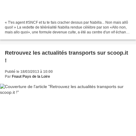
« T'es agent #SNCF et tu te fais cracher dessus par Nabilla... Non mais allô
quoi! » La vedette de téléréalité Nabilla rendue célèbre par son «Allo non,
mais allo quoi», une formule devenue culte, a été au centre d'un vif échange
avec un guichetier à...
Retrouvez les actualités transports sur scoop.it
!
Publié le 18/03/2013 à 10:00
Par
Fnaut Pays de la Loire