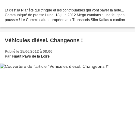
Et c'est la Planète qui trinque et les contribuables qui vont payer la note...
Communiqué de presse Lundi 18 juin 2012 Méga camions : il ne faut pas
pousser ! Le Commissaire européen aux Transports Siim Kallas a confirmé
vendredi la décision d’autoriser...
Véhicules diésel. Changeons !
Publié le 15/06/2012 à 08:00
Par
Fnaut Pays de la Loire