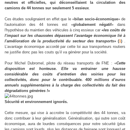
neutres et officielles, qui déconseillaient la circulation des
camions de 44 tonnes sur seulement 5 essieux
.
Ces études soulignaient en effet que le «
bilan socio-économique
» de
l'autorisation des 44 tonnes est «
globalement négatif
» dans
l'hypothèse du maintien des véhicules à cinq essieux car
«
les coûts de
l'impact sur les chaussées dépassent l'avantage économique lié à
l'amélioration de la productivité du secteur des transports
» (
1
)
.
L’avantage économique accordé par cette loi aux transporteurs routiers
ne justifie donc pas les couts qu’il va générer pour la société.
Pour Michel Dubromel, pilote du réseau transports de FNE : «
Cette
disposition est honteuse. Elle va entrainer une hausse
considérable des coûts d’entretien des voiries pour les
collectivités, donc pour le contribuable. 400 millions d’euros
annuels supplémentaires à la charge des collectivités du fait des
dégradations générées !
»
Sécurité et environnement ignorés.
Cette mesure, qui vise à accroitre la compétitivité des 44 tonnes, va
donc contribuer à leur généralisation. Généralisation, qui outre son coût
économique, aura de lourdes conséquences pour notre sécurité (plus
les camions sont lourds, plus les distances de freinage sont longues) et