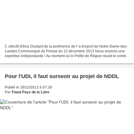
C ollectif d'élus Doutant de la pertinence de l' a éroport de Notre-Dame-des-
Landes Communiqué de Presse du 13 décembre 2013 Nous voulons une
expertise indépendante ! Au moment où le Préfet de Région réunit le comité
de suivi des engagements de l’État,...
Pour l'UDI, il faut surseoir au projet de NDDL
Publié le 18/12/2013 à 07:30
Par
Fnaut Pays de la Loire