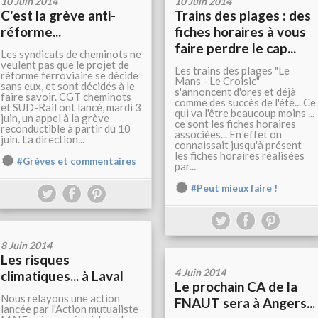
10 Juin 2014
10 Juin 2014
C'est la grève anti-
Trains des plages : des
réforme...
fiches horaires à vous
faire perdre le cap...
Les syndicats de cheminots ne
veulent pas que le projet de
Les trains des plages "Le
réforme ferroviaire se décide
Mans - Le Croisic"
sans eux, et sont décidés à le
s'annoncent d'ores et déjà
faire savoir. CGT cheminots
comme des succès de l'été... Ce
et SUD-Rail ont lancé, mardi 3
qui va l'être beaucoup moins ...
juin, un appel à la grève
ce sont les fiches horaires
reconductible à partir du 10
associées... En effet on
juin. La direction...
connaissait jusqu'à présent
les fiches horaires réalisées
#Grèves et commentaires
par...
#Peut mieux faire !
8 Juin 2014
Les risques
4 Juin 2014
climatiques... à Laval
Le prochain CA de la
Nous relayons une action
FNAUT sera à Angers...
lancée par l'Action mutualiste