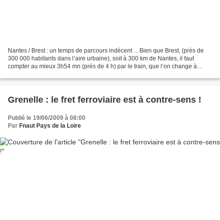
Nantes / Brest : un temps de parcours indécent ... Bien que Brest, (près de
300 000 habitants dans l’aire urbaine), soit à 300 km de Nantes, il faut
compter au mieux 3h54 mn (près de 4 h) par le train, que l’on change à
Quimper ou à Rennes. La ligne électrifiée...
Grenelle : le fret ferroviaire est à contre-sens !
Publié le 19/06/2009 à 08:00
Par
Fnaut Pays de la Loire