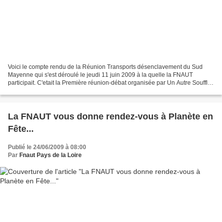
Voici le compte rendu de la Réunion Transports désenclavement du Sud
Mayenne qui s'est déroulé le jeudi 11 juin 2009 à la quelle la FNAUT
participait. C'etait la Première réunion-débat organisée par Un Autre Souffle
à la Salle St Jacques à Bazouges. Patrick...
La FNAUT vous donne rendez-vous à Planète en
Fête...
Publié le 24/06/2009 à 08:00
Par
Fnaut Pays de la Loire