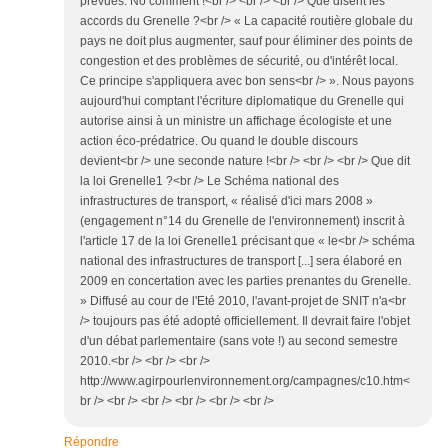
prévues. No comment !<br /> <br /> <br /> Que disent les
accords du Grenelle ?<br /> « La capacité routière globale du
pays ne doit plus augmenter, sauf pour éliminer des points de
congestion et des problèmes de sécurité, ou d'intérêt local.
Ce principe s'appliquera avec bon sens<br /> ». Nous payons
aujourd'hui comptant l'écriture diplomatique du Grenelle qui
autorise ainsi à un ministre un affichage écologiste et une
action éco-prédatrice. Ou quand le double discours
devient<br /> une seconde nature !<br /> <br /> <br /> Que dit
la loi Grenelle1 ?<br /> Le Schéma national des
infrastructures de transport, « réalisé d'ici mars 2008 »
(engagement n°14 du Grenelle de l'environnement) inscrit à
l'article 17 de la loi Grenelle1 précisant que « le<br /> schéma
national des infrastructures de transport [...] sera élaboré en
2009 en concertation avec les parties prenantes du Grenelle.
» Diffusé au cour de l'Eté 2010, l'avant-projet de SNIT n'a<br
/> toujours pas été adopté officiellement. Il devrait faire l'objet
d'un débat parlementaire (sans vote !) au second semestre
2010.<br /> <br /> <br />
http://www.agirpourlenvironnement.org/campagnes/c10.htm<
br /> <br /> <br /> <br /> <br /> <br />
Répondre