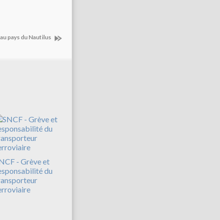
u pays du Nautilus
NCF - Grève et
esponsabilité du
ransporteur
erroviaire