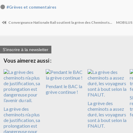
#Grèves et commentaires
Convergeance Nationale Rail soutient la grève des Cheminots...
MOBILUS a
S'inscrire à la newsletter
Vous aimerez aussi :
Pendant le BAC la
grève continue !
S
La grève des
r
La grève des
cheminots a assez
t
cheminots n’a plus
duré, les voyageurs
f
de justification, sa
sont à bout selon la
prolongation est
FNAUT.
dangereuse pour