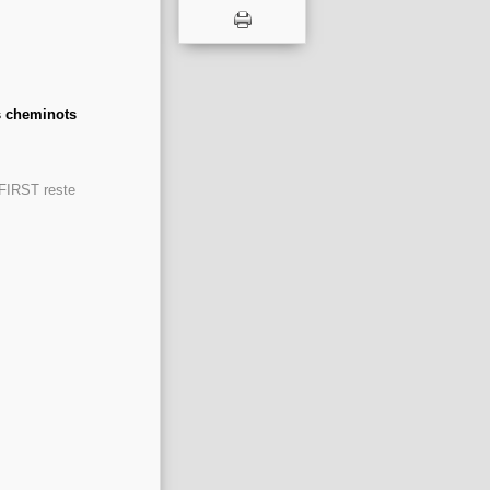
s cheminots
 FIRST reste