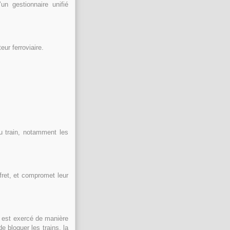
’un gestionnaire unifié
eur ferroviaire.
u train, notamment les
 fret, et compromet leur
l est exercé de manière
 bloquer les trains, la