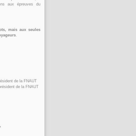
éens aux épreuves du
ots, mais aux seules
voyageurs
.
résident de la FNAUT
-président de la FNAUT
?