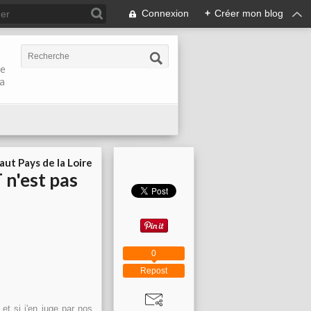
Connexion
+
Créer mon blog
de
la
aut Pays de la Loire
 n'est pas
0
Repost
t si j'en juge par nos