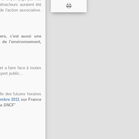
étracteurs auraient été
e l'action associative.
ers, c'est aussi une
 de l'environnement,
t a faire face à toutes
port public...
lle des futures horaires
embre 2011
sur France
la SNCF
".