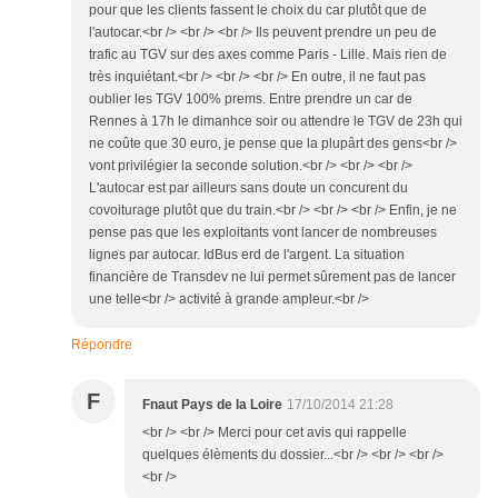
pour que les clients fassent le choix du car plutôt que de
l'autocar.<br /> <br /> <br /> Ils peuvent prendre un peu de
trafic au TGV sur des axes comme Paris - Lille. Mais rien de
très inquiétant.<br /> <br /> <br /> En outre, il ne faut pas
oublier les TGV 100% prems. Entre prendre un car de
Rennes à 17h le dimanhce soir ou attendre le TGV de 23h qui
ne coûte que 30 euro, je pense que la plupârt des gens<br />
vont privilégier la seconde solution.<br /> <br /> <br />
L'autocar est par ailleurs sans doute un concurent du
covoiturage plutôt que du train.<br /> <br /> <br /> Enfin, je ne
pense pas que les exploitants vont lancer de nombreuses
lignes par autocar. IdBus erd de l'argent. La situation
financière de Transdev ne lui permet sûrement pas de lancer
une telle<br /> activité à grande ampleur.<br />
Répondre
F
Fnaut Pays de la Loire
17/10/2014 21:28
<br /> <br /> Merci pour cet avis qui rappelle
quelques élèments du dossier...<br /> <br /> <br />
<br />