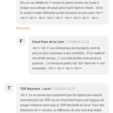
fois un car affrété<br /> roulant à pleine bourre sur route à
virage sous déluge de pluie parce qu'il était en retard... Donc
le secteur entier libéralisé ça fait d'avance un peu peur.<br />
<br /> <br /> <br /> <br /> <br /> <br /> <br /> <br /> <br />
Répondre
F
Fnaut Pays de la Loire
17/10/2014 21:31
<br /> <br /> Les entreprises de transports sont de
plus en plus soumises à des contrôles...Et le matériel
est vérifié (mines...). Les collectivités sont aussi les
payeurs... Le transport public est "sûr" dans<br /> son
ensemble...<br /> <br /> <br /> <br />
T
TER Mayenne - Laval
17/10/2014 15:57
<br /> Je ne pense pas vraiement que les lignes par autocar
vont menacer les TER car ils s'inscrivent dans une logique de
longue distance alors que le TER fait plutôt du local. Pour des
disantces<br /> courtes, la différence de prix sera trop faible