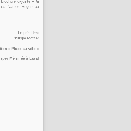
 brochure ci-jointe
« la
nes, Nantes, Angers ou
Le président
Philippe Mottier
tion « Place au vélo »
osper Mérimée à Laval