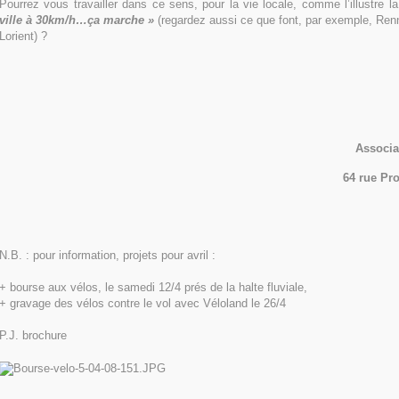
Pourrez vous travailler dans ce sens, pour la vie locale, comme l’illustre la
ville à 30km/h…ça marche »
(regardez aussi ce que font, par exemple, Ren
Lorient) ?
Associa
64 rue Pr
N.B. : pour information, projets pour avril :
+ bourse aux vélos, le samedi 12/4 prés de la halte fluviale,
+ gravage des vélos contre le vol avec Véloland le 26/4
P.J. brochure