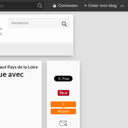
Connexion
+
Créer mon blog
de
la
aut Pays de la Loire
oue avec
0
Repost
..............................