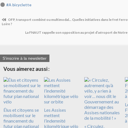
#A bicyclette
OFP, transport combiné ou multimodal... Quelles initiatives dans le fret ferrov
Loire ?
La FNAUT rappelle son opposition au projet d’aéroport de Not
S'inscrire à la newsletter
Vous aimerez aussi :
L
Élus et citoyens se
Les Assises
F
mobilisent sur le
mettent
2
financement du
l’indemnité
à
futur plan national
kilométrique vélo
« Circulez,