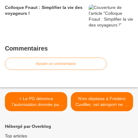
Colloque Fnaut : Simplifier la vie des
voyageurs !
Commentaires
Ajouter un commentaire
< Le PG dénonce
N’en déplaise à Frédéric
l'autorisation donnée par
Cuvillier, cet aéroport ne se
l'Europe à la France de
fera pas ... >
verser 150 millions d'€ à
Vinci pour NDDL
Hébergé par Overblog
Top articles