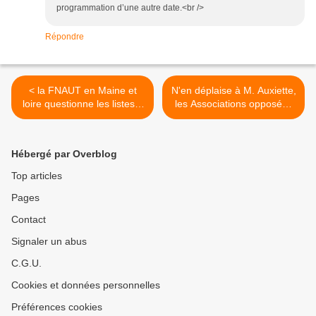
programmation d’une autre date.<br />
Répondre
< la FNAUT en Maine et
N'en déplaise à M. Auxiette,
loire questionne les listes à
les Associations opposées
Angers
à NDDL ont déjà répondu
publiquement ... >
Hébergé par Overblog
Top articles
Pages
Contact
Signaler un abus
C.G.U.
Cookies et données personnelles
Préférences cookies