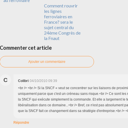
au ferroviaire
Comment rouvrir
les lignes
ferroviaires en
France? sera le
sujet central du
24ème Congrès de
la Fnaut
Commenter cet article
Ajouter un commentaire
C
Colibri
04/10/2010 09:39
<br /> <br /> Si la SNCF « veut se concentrer sur les liaisons de proximit
uniquement parce que c'est un créneau sans risque.<br /> Ce sont les r
la SNCF qui exécute simplement la commande. Et elle a largement le te
libéralisation dans ce domaine...<br /> Bref, ce n'est pas absolument p
que la SNCF fait ce changement dans sa stratégie d'entreprise.<br /> <br
Répondre