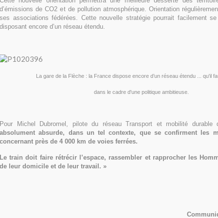
Cette nouvelle orientation permettra une meilleure desserte des territo
d’émissions de CO2 et de pollution atmosphérique. Orientation régulièreme
ses associations fédérées. Cette nouvelle stratégie pourrait facilement se
disposant encore d’un réseau étendu.
La gare de la Flèche : la France dispose encore d’un réseau étendu ... qu'il fau
dans le cadre d'une politique ambitieuse.
Pour Michel Dubromel, pilote du réseau Transport et mobilité durabl
absolument absurde, dans un tel contexte, que se confirment les 
concernant près de 4 000 km de voies ferrées.
Le train doit faire rétrécir l’espace, rassembler et rapprocher les Ho
de leur domicile et de leur travail. »
Communiq