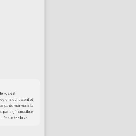
é », c'est
égions qui paient et
mps de voir venir la
as par « générosité »
 /> <br /> <br />