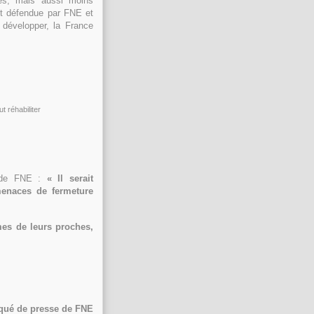
ires, mais aussi moins
nt défendue par FNE et
 développer, la France
t réhabiliter
e de FNE :
« Il serait
menaces de fermeture
mmes de leurs proches,
ué de presse de FNE