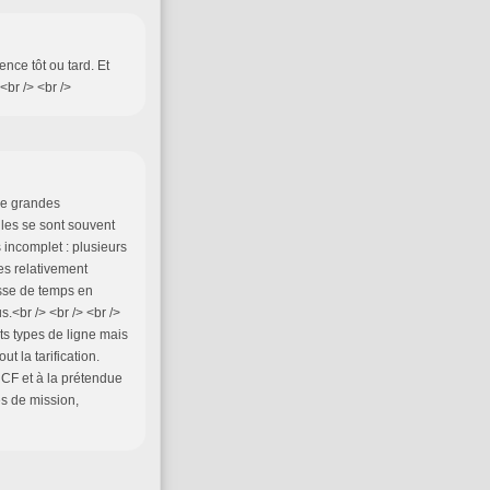
nce tôt ou tard. Et
<br /> <br />
tre grandes
lles se sont souvent
s incomplet : plusieurs
les relativement
sse de temps en
<br /> <br /> <br />
ts types de ligne mais
t la tarification.
NCF et à la prétendue
es de mission,