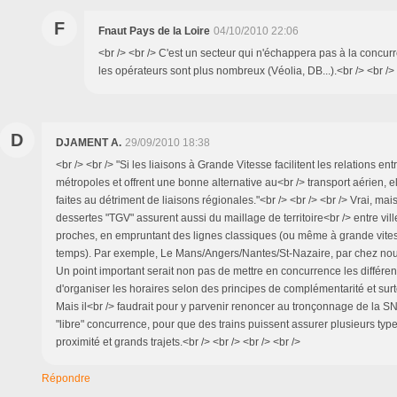
F
Fnaut Pays de la Loire
04/10/2010 22:06
<br /> <br /> C'est un secteur qui n'échappera pas à la concurre
les opérateurs sont plus nombreux (Véolia, DB...).<br /> <br /> 
D
DJAMENT A.
29/09/2010 18:38
<br /> <br /> "Si les liaisons à Grande Vitesse facilitent les relations en
métropoles et offrent une bonne alternative au<br /> transport aérien, e
faites au détriment de liaisons régionales."<br /> <br /> <br /> Vrai, mai
dessertes "TGV" assurent aussi du maillage de territoire<br /> entre vil
proches, en empruntant des lignes classiques (ou même à grande vite
temps). Par exemple, Le Mans/Angers/Nantes/St-Nazaire, par chez nous.
Un point important serait non pas de mettre en concurrence les différen
d'organiser les horaires selon des principes de complémentarité et surtou
Mais il<br /> faudrait pour y parvenir renoncer au tronçonnage de la S
"libre" concurrence, pour que des trains puissent assurer plusieurs typ
proximité et grands trajets.<br /> <br /> <br /> <br />
Répondre