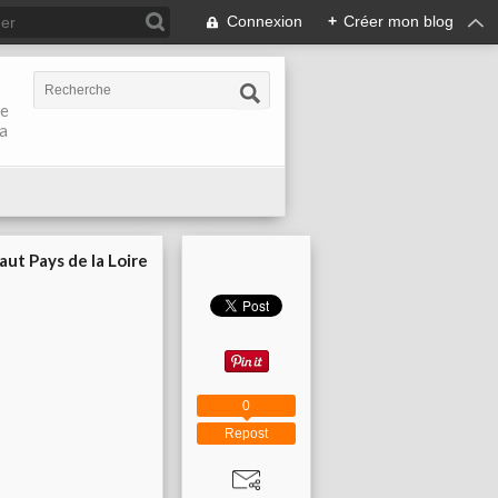
Connexion
+
Créer mon blog
de
la
aut Pays de la Loire
0
Repost