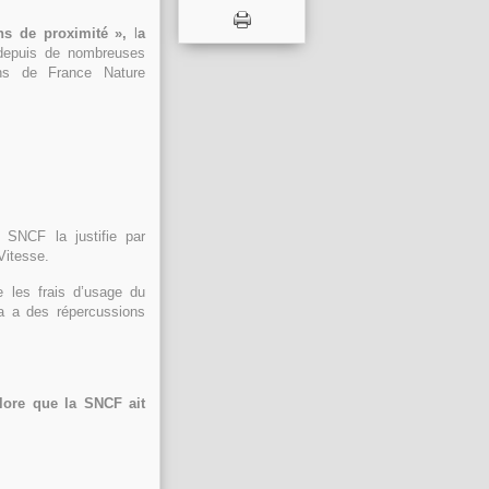
ns de proximité »,
l
a
epuis de nombreuses
ons de France Nature
 SNCF la justifie par
Vitesse.
ge les frais d’usage du
la a des répercussions
ore que la SNCF ait