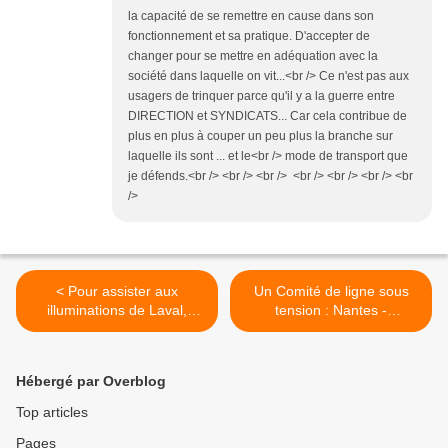
la capacité de se remettre en cause dans son
fonctionnement et sa pratique. D'accepter de
changer pour se mettre en adéquation avec la
société dans laquelle on vit...<br /> Ce n'est pas aux
usagers de trinquer parce qu'il y a la guerre entre
DIRECTION et SYNDICATS... Car cela contribue de
plus en plus à couper un peu plus la branche sur
laquelle ils sont ... et le<br /> mode de transport que
je défends.<br /> <br /> <br /> <br /> <br /> <br /> <br
/>
< Pour assister aux
Un Comité de ligne sous
illuminations de Laval,
tension : Nantes -
facilitez-vous la vie prenez
Châteaubriant >
les navettes TUL !
Hébergé par Overblog
Top articles
Pages