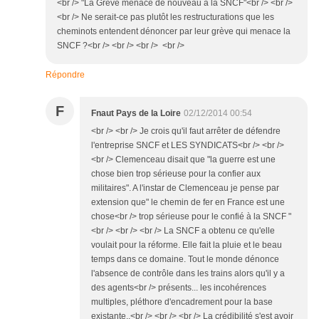
<br /> "La Gréve menace de nouveau à la SNCF"<br /> <br />
<br /> Ne serait-ce pas plutôt les restructurations que les
cheminots entendent dénoncer par leur grève qui menace la
SNCF ?<br /> <br /> <br /> <br />
Répondre
F
Fnaut Pays de la Loire
02/12/2014 00:54
<br /> <br /> Je crois qu'il faut arrêter de défendre
l'entreprise SNCF et LES SYNDICATS<br /> <br />
<br /> Clemenceau disait que "la guerre est une
chose bien trop sérieuse pour la confier aux
militaires". A l'instar de Clemenceau je pense par
extension que" le chemin de fer en France est une
chose<br /> trop sérieuse pour le confié à la SNCF "
<br /> <br /> <br /> La SNCF a obtenu ce qu'elle
voulait pour la réforme. Elle fait la pluie et le beau
temps dans ce domaine. Tout le monde dénonce
l'absence de contrôle dans les trains alors qu'il y a
des agents<br /> présents... les incohérences
multiples, pléthore d'encadrement pour la base
existante..<br /> <br /> <br /> La crédibilité s'est avoir