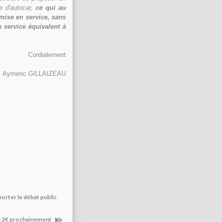
ne d'autocar,
ce qui au
a mise en service, sans
n service équivalent à
Cordialement
Aymeric GILLAIZEAU
orter le débat public
 à 2€ prochainement