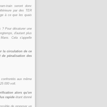
tram-train seront donc
ultérieure par des TER
ige à ce que les quais
s ? Pour désaturer une
longtemps, d'autant plus
 Mans. Cela s'appelle
r la circulation de ce
t de pénalisation des
s confrontés aux même
25 000 volt.
rification alors qu'on
lus rapide
étant donné
 possible de proposer un