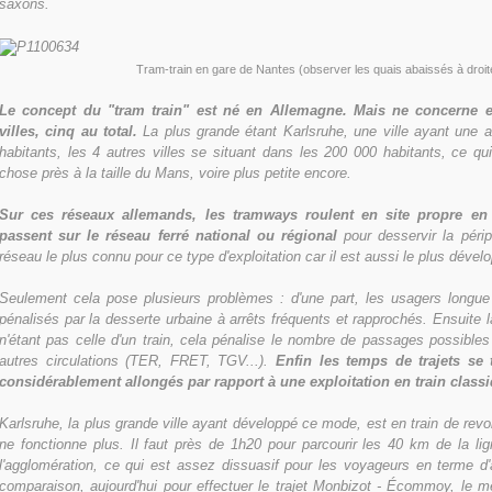
saxons.
t
Tram-train en gare de Nan
es (observer les quais abaissés à droit
Le concept du "tram train" est né en Allemagne. Mais ne concerne e
villes, cinq au total.
La plus grande étant Karlsruhe, une ville ayant une a
habitants, les 4 autres villes se situant dans les 200 000 habitants, ce q
chose près à la taille du Mans, voire plus petite encore.
Sur ces réseaux allemands, les tramways roulent en site propre en 
passent sur le réseau ferré national ou régional
pour desservir la périp
réseau le plus connu pour ce type d'exploitation car il est aussi le plus dével
Seulement cela pose plusieurs problèmes : d'une part, les usagers longue
pénalisés par la desserte urbaine à arrêts fréquents et rapprochés. Ensuite 
n'étant pas celle d'un train, cela pénalise le nombre de passages possible
autres circulations (TER, FRET, TGV...).
Enfin les temps de trajets se
considérablement allongés par rapport à une exploitation en train class
Karlsruhe, la plus grande ville ayant développé ce mode, est en train de revo
ne fonctionne plus. Il faut près de 1h20 pour parcourir les 40 km de la li
l'agglomération, ce qui est assez dissuasif pour les voyageurs en terme d'
comparaison, aujourd'hui pour effectuer le trajet Monbizot - Écommoy, le m