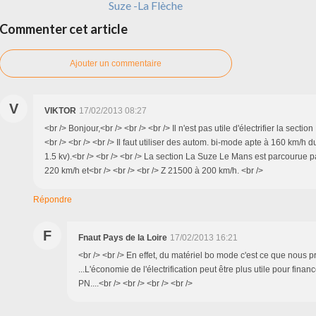
Suze -La Flèche
Commenter cet article
Ajouter un commentaire
V
VIKTOR
17/02/2013 08:27
<br /> Bonjour,<br /> <br /> <br /> Il n'est pas utile d'électrifier la secti
<br /> <br /> <br /> Il faut utiliser des autom. bi-mode apte à 160 km/h 
1.5 kv).<br /> <br /> <br /> La section La Suze Le Mans est parcourue 
220 km/h et<br /> <br /> <br /> Z 21500 à 200 km/h. <br />
Répondre
F
Fnaut Pays de la Loire
17/02/2013 16:21
<br /> <br /> En effet, du matériel bo mode c'est ce que nous
...L'économie de l'électrification peut être plus utile pour financ
PN....<br /> <br /> <br /> <br />