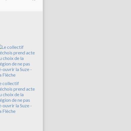
e collectif
léchois prend acte
u choix de la
égion de ne pas
é-ouvrir la Suze -
a Flèche