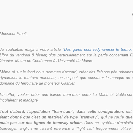
Monsieur Proult,
Je souhaitais réagir à votre article "
Des gares pour redynamiser le territoi
Libre
du vendredi 8 février, plus particulièrement sur la partie concernant l
Gasnier, Maitre de Conférence à l'Université du Maine.
Même si sur le fond nous sommes d'accord, créer des liaisons péri urbaines
dynamiser le territoire manceau, on ne peut que constater le manque de
domaine du ferroviaire de monsieur Gasnier.
En effet, vouloir créer une liaison tram-train entre Le Mans et Sablé-sur
incohérent et inadapté.
Tout d'abord, l'appellation "tram-train", dans cette configuration, e
étant donné que c'est un matériel de type "tramway", qui ne roule qu
mais pas sur des lignes de tramway urbain.
Dans ce système d'exploitatio
train-léger, anglicisme faisant référence à "light rail" fréquemment utili