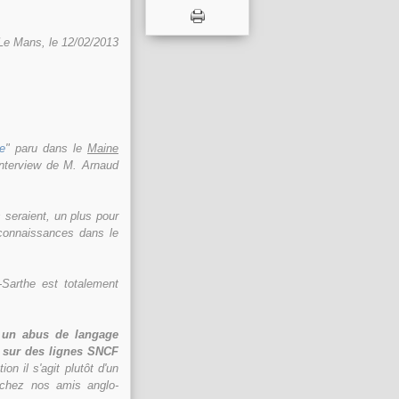
Le Mans, le 12/02/2013
re
" paru dans le
Maine
'interview de M. Arnaud
 seraient, un plus pour
 connaissances dans le
-Sarthe est totalement
st un abus de langage
e sur des lignes SNCF
n il s'agit plutôt d'un
sé chez nos amis anglo-