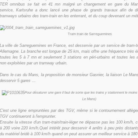
TER omnibus se fait en 41 mn malgré un changement en gare du Mans
service, Karlsruhe a donc lancé une phase de grands travaux afin de di
tramways urbains des tram-train en les enterrant, et du coup devenant un mét
T
ram-train
de Sarreguemines
La ville de Sarreguemines en France, est desservie par un service de tram-t
Allemagne. La branche est longue de 25 km, mais offre une fréquence très 
toutes les 5 à 7 mn et seulement 3 stations en péri-urbains et toutes les 
non exploitées par un tramway urbain.
Dans le cas du Mans, la proposition de monsieur Gasnier, la liaison Le Man
desservir 5 gares …
Pour désaturer une gare il faut de sorte que les trains y stationnent le moi
Le Mans)
C'est une ligne empruntées par des TGV, même si le contournement allègera
TGV continueront à l'emprunter.
Ensuite la vitesse d'un tram-train/train-léger ne dépasse pas les 100 km/h, c
à 200 voire 220 km/h.Quel intérêt pour desservir 4 arrêts à peu près dista
du matériel bridé à 100 km/h quand on peut assurer un meilleur service à 180