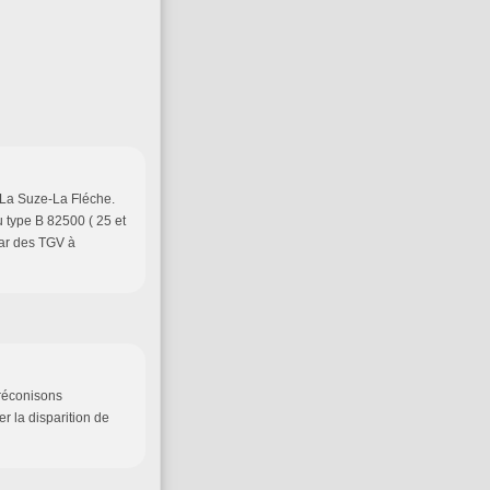
on La Suze-La Fléche.
du type B 82500 ( 25 et
par des TGV à
 préconisons
er la disparition de