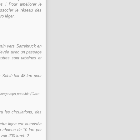
 ! Pour améliorer le
ssocier le réseau des
ro léger.
rain vers Sarrebruck en
élevée avec un passage
autres sont urbaines et
s Sablé fait 48 km pour
ns longtemps possible (Gare
 les circulations, des
ette ligne est autorisée
nts chacun de 10 km par
 voir 200 km/h ?