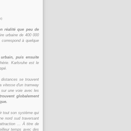
e)
n réalité que peu de
ire urbaine de 400 000
ui correspond à quelque
urbain, puis ensuite
hérie. Karlsruhe est le
oppé.
 distances se trouvent
la vitesse d'un tramway
s sur une voie avec les
 trouvent globalement
ique.
ir tout son système qui
gne nord sud traversant
attraction … À titre de
eilleur temps avec des