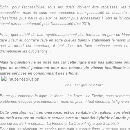
Enfin, pour l'accessibilité, tous les quais doivent être rabaissés, les 
accessibles, mais du coup ceci condamne toute possibilité de desserte 
classiques plus hauts qui eux ne seront plus accessibles ! Hors la loi obl
soient mis en conformité pour l'accessibilité d'ici 2015.
Enfin, quel intérêt de faire systématiquement des terminus en gare du Man
gare il faut au contraire faire en sorte que les trains y stationnent le moins 
que le nœud est important, il faut donc les faire continuer après Le
diamétraliser les circulations...
Mais la question ne se pose pas car cette ligne n'est pas autorisée pou
type de matériel justement pour des raisons de vitesse insuffisante e
autres services en consommant des sillons.
Z2 TER en gare de la Suze
En ce qui concerne la ligne Le Mans - La Suze - La Flèche, nous somme
problèmes évoqués précédemment, mais en plus, il faut électrifier la ligne en 
Cette opération est très onéreuse, est-ce rentable de réaliser son élect
pourrait assurer un meilleur service avec du matériel hybride bi-mode p
que sur les 25 km séparant La Flèche et La Suze il n'y a que 2 arrêts ?
Pour finir, en réalisant un service tram-train sur cette ligne, il ne sera pas