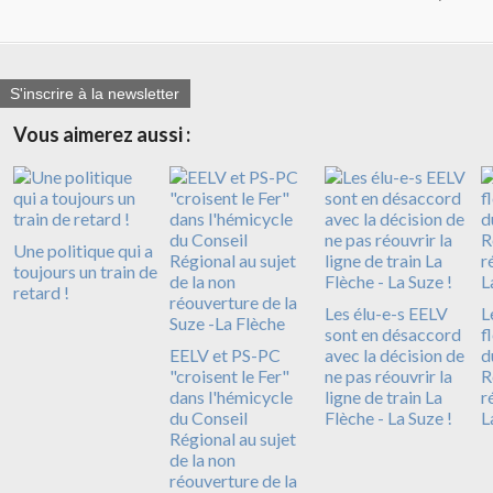
S'inscrire à la newsletter
Vous aimerez aussi :
Une politique qui a
toujours un train de
retard !
Les élu-e-s EELV
L
sont en désaccord
f
EELV et PS-PC
avec la décision de
d
"croisent le Fer"
ne pas réouvrir la
R
dans l'hémicycle
ligne de train La
r
du Conseil
Flèche - La Suze !
L
Régional au sujet
de la non
réouverture de la