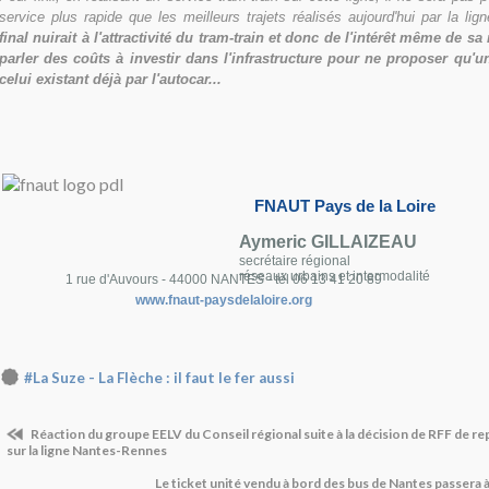
service plus rapide que les meilleurs trajets réalisés aujourd'hui par la lig
final nuirait à l'attractivité du tram-train et donc de l'intérêt même de s
parler des coûts à investir dans l'infrastructure pour ne proposer qu'u
celui existant déjà par l'autocar...
FNAUT Pays de la Loire
Aymeric GILLAIZEAU
secrétaire régional
réseaux urbains et intermodalité
1 rue d'Auvours - 44000 NANTES - tél 06 13 41 20 89
www.fnaut-paysdelaloire.org
#La Suze - La Flèche : il faut le fer aussi
Réaction du groupe EELV du Conseil régional suite à la décision de RFF de rep
sur la ligne Nantes-Rennes
Le ticket unité vendu à bord des bus de Nantes passera