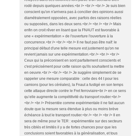
rodé depuis quelques années.<br /> <br /> <br /> Je suis bien
conscient qu'on n'arrivera pas à concilier des opinions aussi
diamétralement opposées, avec parfois des raisons réelles
ou supposées, dans les deux sens.<br /> <br /> <br /> Mais
enfin on croit rêver en lisant que la FNAUT est favorable à
une « expérimentation » de l'ouverture l'ouverture à la
concurrence.<br /> <br /> <br /> Il ne faut pas être naïf: le
principal défaut d'une telle mesure est justement qu'on ne
revient jamais sur une expérimentation.<br /> <br /> <br />
Ceux qui la préconisent en sont parfaitement conscients et
c'est précisément pour cette raison qu'ils souhaitent la mettre
en oeuvre.<br /> <br /> <br /> Je suggère simplement de se
rappeler une mesure comparable : celle des 44 t pour les
camions (pour les céréales), la Fnaut a fustigé en son temps
cette attaque directe contre le Fret ferroviaire<br /> en ce sens
qu’elle augmente la compétitivité du transport routier.<br />
<br /> <br /> Présentée comme expérimentale il ne fait aucun
doute que la mesure sera étendue à plus ou moins brève
échéance à tout le transport routier.<br /> <br /> <br /> Il en
sera de même pour le TER : expérimentée sur des secteurs
très ciblés et limités il y a de fortes chances pour que les
conclusions soient favorables à la généralisation, et tous