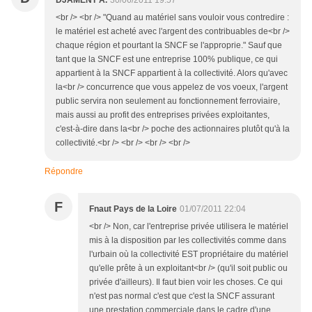
DJAMENT A.
30/06/2011 19:57
<br /> <br /> "Quand au matériel sans vouloir vous contredire :
le matériel est acheté avec l'argent des contribuables de<br />
chaque région et pourtant la SNCF se l'approprie." Sauf que
tant que la SNCF est une entreprise 100% publique, ce qui
appartient à la SNCF appartient à la collectivité. Alors qu'avec
la<br /> concurrence que vous appelez de vos voeux, l'argent
public servira non seulement au fonctionnement ferroviaire,
mais aussi au profit des entreprises privées exploitantes,
c'est-à-dire dans la<br /> poche des actionnaires plutôt qu'à la
collectivité.<br /> <br /> <br /> <br />
Répondre
F
Fnaut Pays de la Loire
01/07/2011 22:04
<br /> Non, car l'entreprise privée utilisera le matériel
mis à la disposition par les collectivités comme dans
l'urbain où la collectivité EST propriétaire du matériel
qu'elle prête à un exploitant<br /> (qu'il soit public ou
privée d'ailleurs). Il faut bien voir les choses. Ce qui
n'est pas normal c'est que c'est la SNCF assurant
une prestation commerciale dans le cadre d'une