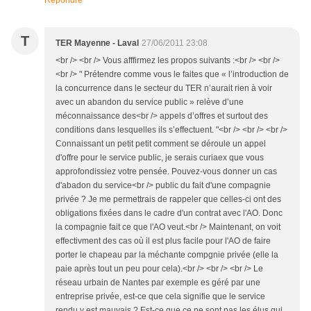
Répondre
T
TER Mayenne - Laval
27/06/2011 23:08
<br /> <br /> Vous afffirmez les propos suivants :<br /> <br />
<br /> " Prétendre comme vous le faites que « l’introduction de
la concurrence dans le secteur du TER n’aurait rien à voir
avec un abandon du service public » relève d’une
méconnaissance des<br /> appels d’offres et surtout des
conditions dans lesquelles ils s’effectuent. "<br /> <br /> <br />
Connaissant un petit petit comment se déroule un appel
d'offre pour le service public, je serais curiaex que vous
approfondissiez votre pensée. Pouvez-vous donner un cas
d'abadon du service<br /> public du fait d'une compagnie
privée ? Je me permettrais de rappeler que celles-ci ont des
obligations fixées dans le cadre d'un contrat avec l'AO. Donc
la compagnie fait ce que l'AO veut.<br /> Maintenant, on voit
effectivment des cas où il est plus facile pour l'AO de faire
porter le chapeau par la méchante compgnie privée (elle la
paie après tout un peu pour cela).<br /> <br /> <br /> Le
réseau urbain de Nantes par exemple es géré par une
entreprise privée, est-ce que cela signifie que le service
rendu y est mauvais ? Est-ce que ce ne sont pas les élus qui