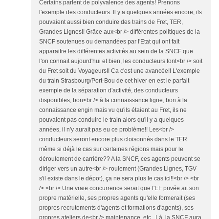
Certains parlent de polyvalence des agents! Prenons
l'exemple des conducteurs. Il y a quelques années encore, ils
pouvaient aussi bien conduire des trains de Fret, TER,
Grandes Lignes!! Grâce aux<br /> différentes politiques de la
SNCF soutenues ou demandées par l'Etat qui ont fait
apparaitre les différentes activités au sein de la SNCF que
l'on connait aujourd'hui et bien, les conducteurs font<br /> soit
du Fret soit du Voyageurs!! Ca c'est une avancée!! L'exemple
du train Strasbourg/Port-Bou de cet hiver en est le parfait
exemple de la séparation d'activité, des conducteurs
disponibles, bon<br /> à la connaissance ligne, bon à la
connaissance engin mais vu qu'ils étaient au Fret, ils ne
pouvaient pas conduire le train alors qu'il y a quelques
années, il n'y aurait pas eu ce problème!! Les<br />
conducteurs seront encore plus cloisonnés dans le TER
même si déjà le cas sur certaines régions mais pour le
déroulement de carrière?? A la SNCF, ces agents peuvent se
diriger vers un autre<br /> roulement (Grandes Lignes, TGV
s'il existe dans le dépot), ça ne sera plus le cas ici!!<br /> <br
/> <br /> Une vraie concurrence serait que l'EF privée ait son
propre matérielle, ses propres agents qu'elle formerait (ses
propres recrutements d'agents et formations d'agents), ses
propres ateliers de<br /> maintenance, etc...Là, la SNCF aura