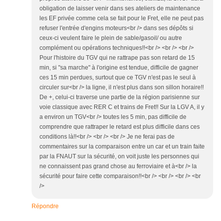
obligation de laisser venir dans ses ateliers de maintenance
les EF privée comme cela se fait pour le Fret, elle ne peut pas
refuser l'entrée d'engins moteurs<br /> dans ses dépôts si
ceux-ci veulent faire le plein de sable/gasoil/ ou autre
complément ou opérations techniques!!<br /> <br /> <br />
Pour l'histoire du TGV qui ne rattrape pas son retard de 15
min, si "sa marche" à l'origine est tendue, difficile de gagner
ces 15 min perdues, surtout que ce TGV n'est pas le seul à
circuler sur<br /> la ligne, il n'est plus dans son sillon horaire!!
De +, celui-ci traverse une partie de la région parisienne sur
voie classique avec RER C et trains de Fret!! Sur la LGV A, il y
a environ un TGV<br /> toutes les 5 min, pas difficile de
comprendre que rattraper le retard est plus difficile dans ces
conditions là!!<br /> <br /> <br /> Je ne ferai pas de
commentaires sur la comparaison entre un car et un train faite
par la FNAUT sur la sécurité, on voit juste les personnes qui
ne connaissent pas grand chose au ferroviaire et à<br /> la
sécurité pour faire cette comparaison!!<br /> <br /> <br /> <br
/>
Répondre