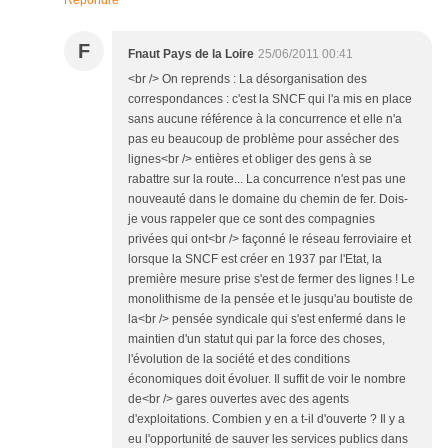
Répondre
F
Fnaut Pays de la Loire
25/06/2011 00:41
<br /> On reprends : La désorganisation des
correspondances : c'est la SNCF qui l'a mis en place
sans aucune référence à la concurrence et elle n'a
pas eu beaucoup de problème pour assécher des
lignes<br /> entières et obliger des gens à se
rabattre sur la route... La concurrence n'est pas une
nouveauté dans le domaine du chemin de fer. Dois-
je vous rappeler que ce sont des compagnies
privées qui ont<br /> façonné le réseau ferroviaire et
lorsque la SNCF est créer en 1937 par l'Etat, la
première mesure prise s'est de fermer des lignes ! Le
monolithisme de la pensée et le jusqu'au boutiste de
la<br /> pensée syndicale qui s'est enfermé dans le
maintien d'un statut qui par la force des choses,
l'évolution de la société et des conditions
économiques doit évoluer. Il suffit de voir le nombre
de<br /> gares ouvertes avec des agents
d'exploitations. Combien y en a t-il d'ouverte ? Il y a
eu l'opportunité de sauver les services publics dans