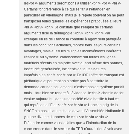
les<br /> arguments seront bons à utiliser.<br /> <br /> <br />
Certains font référence à ce qui se fait à l’étranger, en
particulier en Allemagne, mais je le répète souvent on ne peut
transposer telles quelles les expériences pratiquées ailleurs.
<br /> <br /> <br /> Je constate que l’emploi de certains
arguments frise la démagogie :<br /> <br /> <br /> Par
exemple en Ile de France la conduite à agent seul pratiquée
dans les conditions actuelles, montre tous les jours certains
avantages, mais aussi les multiples inconvénients inhérents
liés<br /> au système: cadencement sur toutes les lignes,
matériels récents en majorité avec quand même des pannes,
insécurité généralisée, incidents de toutes natures
imprévisibles.<br /> <br /> <br /> En IDF l’offre de transport est
pléthorique et pourtant on n’arrive pas à satisfaire la
demande car non seulement il n’existe pas de système parfait
mais il faut bien se rendre à l’évidence, le<br /> chemin de fer
évolue aujourd’hui dans une société civile hostile à tout ce
qui représente l’Etat.<br /> <br /> <br /> L’ancien pdg de la
SNCF n’a pas dit autre chose devant l’Assemblée Nationale il
y a une dizaine d’années de cela.<br /> <br /> <br />
Prétendre comme vous le faites que « l’introduction de la
concurrence dans le secteur du TER n’aurait rien à voir avec