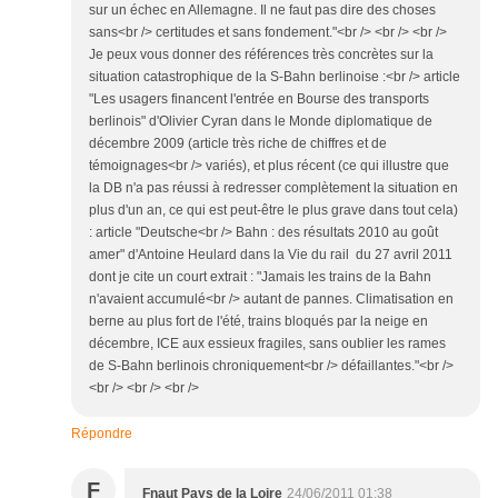
sur un échec en Allemagne. Il ne faut pas dire des choses
sans<br /> certitudes et sans fondement."<br /> <br /> <br />
Je peux vous donner des références très concrètes sur la
situation catastrophique de la S-Bahn berlinoise :<br /> article
"Les usagers financent l'entrée en Bourse des transports
berlinois" d'Olivier Cyran dans le Monde diplomatique de
décembre 2009 (article très riche de chiffres et de
témoignages<br /> variés), et plus récent (ce qui illustre que
la DB n'a pas réussi à redresser complètement la situation en
plus d'un an, ce qui est peut-être le plus grave dans tout cela)
: article "Deutsche<br /> Bahn : des résultats 2010 au goût
amer" d'Antoine Heulard dans la Vie du rail du 27 avril 2011
dont je cite un court extrait : "Jamais les trains de la Bahn
n'avaient accumulé<br /> autant de pannes. Climatisation en
berne au plus fort de l'été, trains bloqués par la neige en
décembre, ICE aux essieux fragiles, sans oublier les rames
de S-Bahn berlinois chroniquement<br /> défaillantes."<br />
<br /> <br /> <br />
Répondre
F
Fnaut Pays de la Loire
24/06/2011 01:38