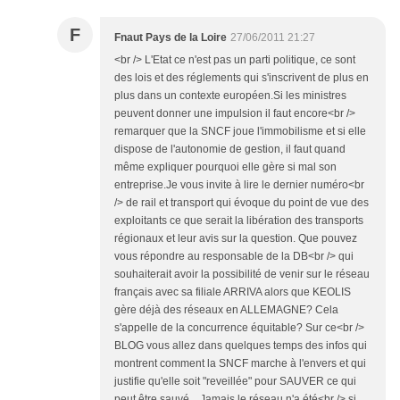
F
Fnaut Pays de la Loire
27/06/2011 21:27
<br /> L'Etat ce n'est pas un parti politique, ce sont
des lois et des réglements qui s'inscrivent de plus en
plus dans un contexte européen.Si les ministres
peuvent donner une impulsion il faut encore<br />
remarquer que la SNCF joue l'immobilisme et si elle
dispose de l'autonomie de gestion, il faut quand
même expliquer pourquoi elle gère si mal son
entreprise.Je vous invite à lire le dernier numéro<br
/> de rail et transport qui évoque du point de vue des
exploitants ce que serait la libération des transports
régionaux et leur avis sur la question. Que pouvez
vous répondre au responsable de la DB<br /> qui
souhaiterait avoir la possibilité de venir sur le réseau
français avec sa filiale ARRIVA alors que KEOLIS
gère déjà des réseaux en ALLEMAGNE? Cela
s'appelle de la concurrence équitable? Sur ce<br />
BLOG vous allez dans quelques temps des infos qui
montrent comment la SNCF marche à l'envers et qui
justifie qu'elle soit "reveillée" pour SAUVER ce qui
peut être sauvé... Jamais le réseau n'a été<br /> si