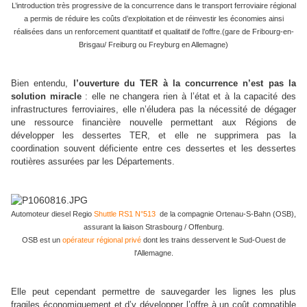
L’introduction très progressive de la concurrence dans le transport ferroviaire régional
a permis de réduire les coûts d’exploitation et de réinvestir les économies ainsi
réalisées dans un renforcem
ent quantitatif et qualitatif de l’offre.(gare de Fribourg-en-
Brisgau/ Freiburg ou Freyburg en Allemagne)
Bien entendu,
l’ouverture du TER à la concurrence n’est pas la
solution miracle
: elle ne changera rien à l’état et à la capacité des
infrastructures ferroviaires, elle n’éludera pas la nécessité de dégager
une ressource financière nouvelle permettant aux Régions de
développer les dessertes TER, et elle ne supprimera pas la
coordination souvent déficiente entre ces dessertes et les dessertes
routières assurées par les Départements.
Automoteur diesel Regio
Shuttle RS1 N°513
de la compagnie Ortenau-S-Bahn (OSB),
assurant la liaison Strasbourg / Offenburg.
OSB est un
opérateur régional privé
dont les trains desservent le Sud-Ouest de
l'Allemagne.
Elle peut cependant permettre de sauvegarder les lignes les plus
fragiles économiquement et d’y développer l’offre à un coût compatible