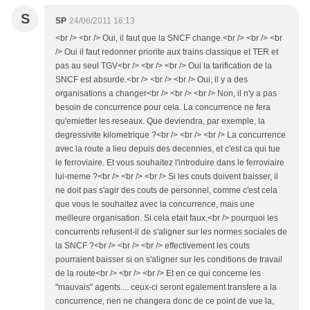
S
SP
24/06/2011 16:13
<br /> <br /> Oui, il faut que la SNCF change.<br /> <br /> <br
/> Oui il faut redonner priorite aux trains classique et TER et
pas au seul TGV<br /> <br /> <br /> Oui la tarification de la
SNCF est absurde.<br /> <br /> <br /> Oui, il y a des
organisations a changer<br /> <br /> <br /> Non, il n'y a pas
besoin de concurrence pour cela. La concurrence ne fera
qu'emietter les reseaux. Que deviendra, par exemple, la
degressivite kilometrique ?<br /> <br /> <br /> La concurrence
avec la route a lieu depuis des decennies, et c'est ca qui tue
le ferroviaire. Et vous souhaitez l'introduire dans le ferroviaire
lui-meme ?<br /> <br /> <br /> Si les couts doivent baisser, il
ne doit pas s'agir des couts de personnel, comme c'est cela
que vous le souhaitez avec la concurrence, mais une
meilleure organisation. Si cela etait faux,<br /> pourquoi les
concurrents refusent-il de s'aligner sur les normes sociales de
la SNCF ?<br /> <br /> <br /> effectivement les couts
pourraient baisser si on s'aligner sur les conditions de travail
de la route<br /> <br /> <br /> Et en ce qui concerne les
"mauvais" agents.... ceux-ci seront egalement transfere a la
concurrence, rien ne changera donc de ce point de vue la,