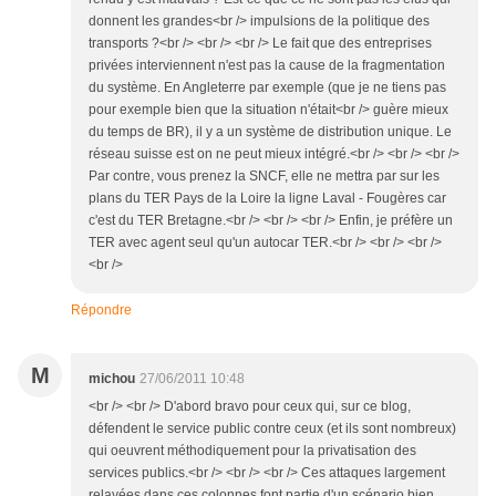
donnent les grandes<br /> impulsions de la politique des
transports ?<br /> <br /> <br /> Le fait que des entreprises
privées interviennent n'est pas la cause de la fragmentation
du système. En Angleterre par exemple (que je ne tiens pas
pour exemple bien que la situation n'était<br /> guère mieux
du temps de BR), il y a un système de distribution unique. Le
réseau suisse est on ne peut mieux intégré.<br /> <br /> <br />
Par contre, vous prenez la SNCF, elle ne mettra par sur les
plans du TER Pays de la Loire la ligne Laval - Fougères car
c'est du TER Bretagne.<br /> <br /> <br /> Enfin, je préfère un
TER avec agent seul qu'un autocar TER.<br /> <br /> <br />
<br />
Répondre
M
michou
27/06/2011 10:48
<br /> <br /> D'abord bravo pour ceux qui, sur ce blog,
défendent le service public contre ceux (et ils sont nombreux)
qui oeuvrent méthodiquement pour la privatisation des
services publics.<br /> <br /> <br /> Ces attaques largement
relayées dans ces colonnes font partie d'un scénario bien