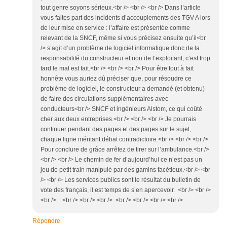
tout genre soyons sérieux.<br /> <br /> <br /> Dans l’article
vous faites part des incidents d’accouplements des TGV A lors
de leur mise en service : l’affaire est présentée comme
relevant de la SNCF, même si vous précisez ensuite qu’il<br
/> s’agit d’un problème de logiciel informatique donc de la
responsabilité du constructeur et non de l’exploitant, c’est trop
tard le mal est fait.<br /> <br /> <br /> Pour être tout à fait
honnête vous auriez dû préciser que, pour résoudre ce
problème de logiciel, le constructeur a demandé (et obtenu)
de faire des circulations supplémentaires avec
conducteurs<br /> SNCF et ingénieurs Alstom, ce qui coûté
cher aux deux entreprises.<br /> <br /> <br /> Je pourrais
continuer pendant des pages et des pages sur le sujet,
chaque ligne méritant débat contradictoire.<br /> <br /> <br />
Pour conclure de grâce arrêtez de tirer sur l’ambulance.<br />
<br /> <br /> Le chemin de fer d’aujourd’hui ce n’est pas un
jeu de petit train manipulé par des gamins facétieux.<br /> <br
/> <br /> Les services publics sont le résultat du bulletin de
vote des français, il est temps de s’en apercevoir. <br /> <br />
<br /> <br /> <br /> <br /> <br /> <br /> <br /> <br />
Répondre