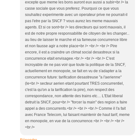
excepte que meme les bons auront eux aussi a subir<br /> la
casse sociale que vous preferez. Pourquoi ce que vous
souhaitez experimente avec un operateur prive ne pourrait-il
pas l'etre par la SNCF ? vous aurez les meme mauvais
agents. Et si ce sont<br /> les directeurs qui sont mauvais, il
est de notre propre responsabilite de citoyen de les changer...
au lieu de laisser le marche et sa fameuse concurrence libre
et non fausse agir a notre place<br /> <br /> <br /> Pire
encore, il est a craindre un climat social desastreux si la
concurrence etait envisagee.<br /> <br /> <br /> C'est
incroyable de ne pas voir que toute la politique de la SNCF,
actuellement en monopole, se fait en vu de s'adapter a la
concurrence future: tarification desastreuse "a l'aerienne"
(le<br /> secteur aerien etant pourtant TRES concurrentiel,
c'est la qu'on a la tarification la pire), non respect des
correspondance, non attente des trains etc.... L'Etat liberal
detruit la SNCF, pour<br /> "forcer la main" des region a faire
appel a des concurrents.<br /> <br /> <br /> Comme il l'a fait
avec France Telecom, lui faisant maintenir de haut tarif, meme
en monopole, en vue de la concurrence.<br /> <br /> <br />
<br />