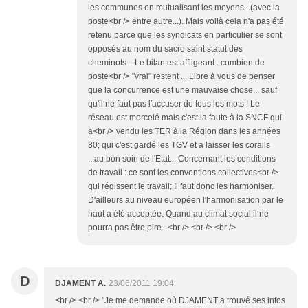
les communes en mutualisant les moyens...(avec la
poste<br /> entre autre...). Mais voilà cela n'a pas été
retenu parce que les syndicats en particulier se sont
opposés au nom du sacro saint statut des
cheminots... Le bilan est affligeant : combien de
poste<br /> "vrai" restent ... Libre à vous de penser
que la concurrence est une mauvaise chose... sauf
qu'il ne faut pas l'accuser de tous les mots ! Le
réseau est morcelé mais c'est la faute à la SNCF qui
a<br /> vendu les TER à la Région dans les années
80; qui c'est gardé les TGV et a laisser les corails
...au bon soin de l'Etat... Concernant les conditions
de travail : ce sont les conventions collectives<br />
qui régissent le travail; Il faut donc les harmoniser.
D'ailleurs au niveau européen l'harmonisation par le
haut a été acceptée. Quand au climat social il ne
pourra pas être pire...<br /> <br /> <br />
D
DJAMENT A.
23/06/2011 19:04
<br /> <br /> "Je me demande où DJAMENT a trouvé ses infos