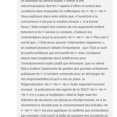
un abandon du service public » relève d’une
méconnaissance des<br /> appels d’offres et surtout des
conditions dans lesquelles ils s’effectuent.<br /> <br /> <br />
Vous expliquez dans votre article que «l’ouverture à la
concurrence n’est pas la solution miracle », à la bonne
heure ! Mais malgré tout certains de vos arguments incitent
fortement à<br /> penser le contraire, d’ailleurs les
commentaires reçus le prouvent.<br /> <br /> <br /> Plus loin il
est dit que « l’Etat devra assurer l’intervention régalienne »,
en oubliant plusieurs détails d’importance : que l’Etat ce sont
les partis politiques qui ont montré<br /> avec constance
depuis bien longtemps leurs préférences pour
l’investissement routier plutôt que ferroviaire, que ce même
Etat a institué l’autonomie de gestion des grandes entreprises
publiques<br /> (c’est bien commode pour se décharger de
ses responsabilités) et qu'il a mis en place la
Régionalisation.<br /> <br /> <br /> Autre argument souvent
invoqué : la polyvalence des agents de la SNCF.<br /> <br />
<br /> Il n’y a pas si longtemps c’était la règle mais les
réformes de structures ont abouti au résultat inverse, on a vu
récemment le résultat avec le cloisonnement des Activités.<br
/> <br /> <br /> De plus appliquer ce système aux conducteurs
par exemple c’est ouvrir la boîte de pandore des accidents en