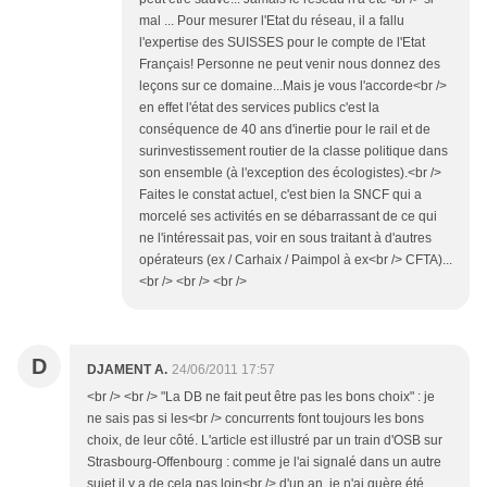
mal ... Pour mesurer l'Etat du réseau, il a fallu
l'expertise des SUISSES pour le compte de l'Etat
Français! Personne ne peut venir nous donnez des
leçons sur ce domaine...Mais je vous l'accorde<br />
en effet l'état des services publics c'est la
conséquence de 40 ans d'inertie pour le rail et de
surinvestissement routier de la classe politique dans
son ensemble (à l'exception des écologistes).<br />
Faites le constat actuel, c'est bien la SNCF qui a
morcelé ses activités en se débarrassant de ce qui
ne l'intéressait pas, voir en sous traitant à d'autres
opérateurs (ex / Carhaix / Paimpol à ex<br /> CFTA)...
<br /> <br /> <br />
D
DJAMENT A.
24/06/2011 17:57
<br /> <br /> "La DB ne fait peut être pas les bons choix" : je
ne sais pas si les<br /> concurrents font toujours les bons
choix, de leur côté. L'article est illustré par un train d'OSB sur
Strasbourg-Offenbourg : comme je l'ai signalé dans un autre
sujet il y a de cela pas loin<br /> d'un an, je n'ai guère été