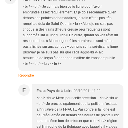
<br /> <br /> Je connais bien cette ligne pour l'avoir
empruntée assez régulièrement. Et je dois reconnâitre qu'en
dehors des pointes hebdmadaires, le train n'était pas très
rempli au delà de Saint-Quentin.<br /> Alors je ne suis pas
choqué si des trains d'heure creuse peu fréquentés sont
supprimés.<br /> <br /> <br /> En outre, quand on voit l'état du
réseau de bus à Maubeuge, où les horaires ne sont même
pas affichés sur aux abribus y compris sur la soi-disante ligne
BusWay, je ne suis pas sûr que cette agglo<br /> ait
beaucoup de leçon à donner en matière de transport public.
<br /> <br /> <br /> <br />
Répondre
F
Fnaut Pays de la Loire
03/10/2011 11:22
<br /> <br /> Merci pour cette précision ...<br /> <br />
<br /> Je précise également que la pétition n'est pas
à l'initiative de la FNAUT... Par contre si la ligne est
peu fréquentée en dehors des heures de pointe il est
quand même bon de préciser que cette<br /> région
est limitrophe de la Belgique avec laquelle il y a des