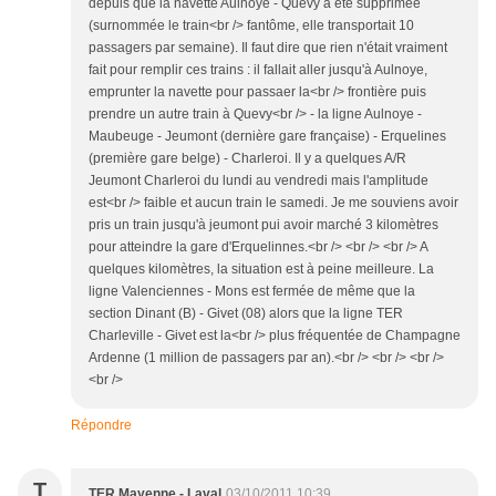
depuis que la navette Aulnoye - Quevy a été supprimée
(surnommée le train<br /> fantôme, elle transportait 10
passagers par semaine). Il faut dire que rien n'était vraiment
fait pour remplir ces trains : il fallait aller jusqu'à Aulnoye,
emprunter la navette pour passaer la<br /> frontière puis
prendre un autre train à Quevy<br /> - la ligne Aulnoye -
Maubeuge - Jeumont (dernière gare française) - Erquelines
(première gare belge) - Charleroi. Il y a quelques A/R
Jeumont Charleroi du lundi au vendredi mais l'amplitude
est<br /> faible et aucun train le samedi. Je me souviens avoir
pris un train jusqu'à jeumont pui avoir marché 3 kilomètres
pour atteindre la gare d'Erquelinnes.<br /> <br /> <br /> A
quelques kilomètres, la situation est à peine meilleure. La
ligne Valenciennes - Mons est fermée de même que la
section Dinant (B) - Givet (08) alors que la ligne TER
Charleville - Givet est la<br /> plus fréquentée de Champagne
Ardenne (1 million de passagers par an).<br /> <br /> <br />
<br />
Répondre
T
TER Mayenne - Laval
03/10/2011 10:39