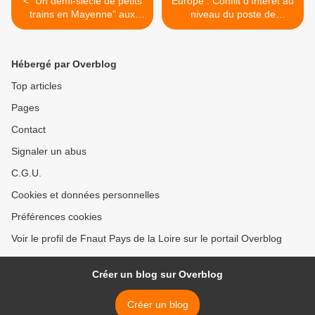
< "Un demi-siècle de petits
Europe : Conflit d'Interêt au
trains en Mayenne" aux
niveau du poste de
Editions du Petit Pavé
Commissaire en charge du
climat et de l'énergie ! >
Hébergé par Overblog
Top articles
Pages
Contact
Signaler un abus
C.G.U.
Cookies et données personnelles
Préférences cookies
Voir le profil de Fnaut Pays de la Loire sur le portail Overblog
Créer un blog sur Overblog
Créer un blog