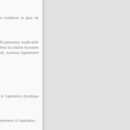
ur mobiliser le plus de
000 panneaux explicatifs
volera la chaîne humaine
 fort, soutenu également
 à l’opération (modique
èrement à l’opération,