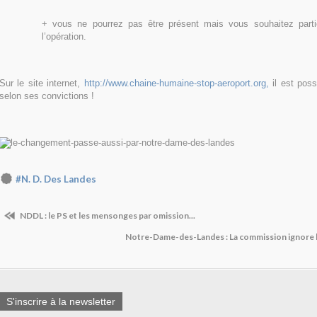
+ vous ne pourrez pas être présent mais vous souhaitez partic
l’opération.
Sur le site internet,
http://www.chaine-humaine-stop-aeroport.org,
il est poss
selon ses convictions !
#N. D. Des Landes
NDDL : le PS et les mensonges par omission...
Notre-Dame-des-Landes : La commission ignore l
S'inscrire à la newsletter