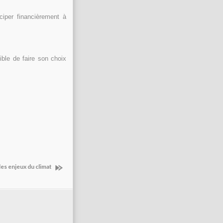
iper financièrement à
ible de faire son choix
es enjeux du climat