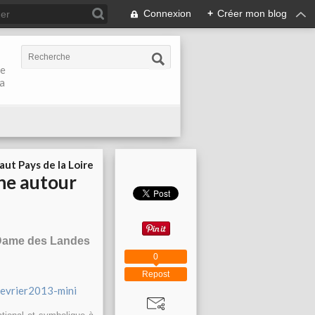
Connexion
+
Créer mon blog
de
la
aut Pays de la Loire
ine autour
 Dame des Landes
0
Repost