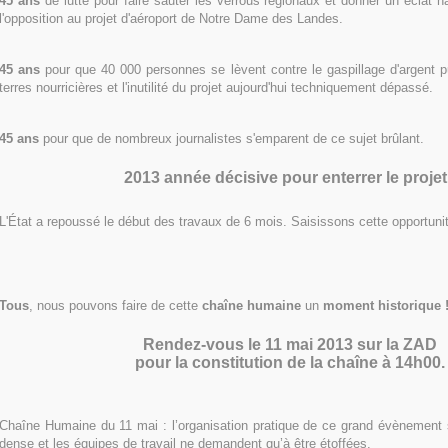
45 ans
de lutte pour faire sauter les verrous régionaux et donner un éclat n
l'opposition au projet d'aéroport de Notre Dame des Landes.
45 ans
pour que 40 000 personnes se lèvent contre le gaspillage d'argent pu
terres nourricières et l'inutilité du projet aujourd'hui techniquement dépassé.
45 ans
pour que de nombreux journalistes s'emparent de ce sujet brûlant.
2013 année décisive pour enterrer le projet
L'État a repoussé le début des travaux de 6 mois. Saisissons cette opportuni
Tous
, nous pouvons faire de cette
chaîne humaine
un
moment historique 
Rendez-vous le 11 mai 2013 sur la ZAD
pour la constitution de la chaîne à 14h00.
Chaîne Humaine du 11 mai : l’organisation pratique de ce grand évènement 
dense et les équipes de travail ne demandent qu’à être étoffées.