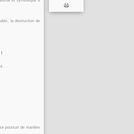
ational et symbolique à
blic, la destruction de
 !
té.
!
se poursuit de manière