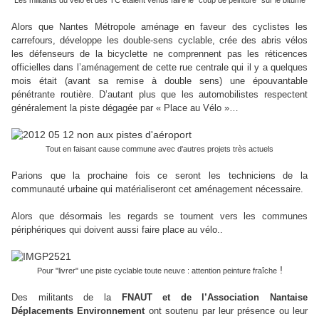
Les militants du vélo et des TC étaient venus faire le "coup de peinture" sur le bitume
Alors que Nantes Métropole aménage en faveur des cyclistes les
carrefours, développe les double-sens cyclable, crée des abris vélos
les défenseurs de la bicyclette ne comprennent pas les réticences
officielles dans l’aménagement de cette rue centrale qui il y a quelques
mois était (avant sa remise à double sens) une épouvantable
pénétrante routière. D’autant plus que les automobilistes respectent
généralement la piste dégagée par « Place au Vélo »…
Tout en faisant cause commune avec d'autres projets très actuels
Parions que la prochaine fois ce seront les techniciens de la
communauté urbaine qui matérialiseront cet aménagement nécessaire.
Alors que désormais les regards se tournent vers les communes
périphériques qui doivent aussi faire place au vélo..
!
Pour "livrer" une piste cyclable toute neuve : attention peinture fraîche
Des militants de la
FNAUT et de l’Association Nantaise
Déplacements Environnement
ont soutenu par leur présence ou leur