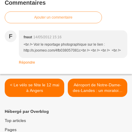
Commentaires
Ajouter un commentaire
F
fnaut
14/05/2012 15:16
<br /> Voir le reportage photographique sur le lien :
http://s.joomeo.com/4fb038057081c<br /> <br /> <br /> <br />
Répondre
< Le vélo se fête le 12 mai
Aéroport de Notre-Dame-
à Angers
des-Landes : un moratoire
ne suffit pas ! >
Hébergé par Overblog
Top articles
Pages