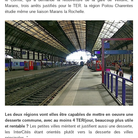
Marans, trois arrêts justifiés pour le TER. la région Poitou Charentes
étudie même une liaison Marans la Rochelle.
Les deux régions vont elles être capables de mettre en oeuvre une
desserte commune, avec au moins 4 TER/jour, beaucoup plus utile
et rentable ?
Les petites villes méritent et justifient aussi une desserte,
les InterCités étant orientés plutôt vers la desserte des villes
principales. "