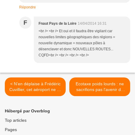
Répondre
F
Fnaut Pays de la Loire
14/04/2014 16:31
<br /> <br /> Et oui et il faudra être vigilant car
nouvelles limites géographiques des régions =
nouvelle dynamique = nouveaux pôles à
désenclaver et donc NOUVELLES ROUTES...
CQFD<br /> <br /> <br /> <br />
< N’en déplaise à Frédéric
Ecotaxe poids lourds : ne
Cuvillier, cet aéroport ne se
sacrifions pas l'avenir de
fera pas ...
notre politique de mobilité
durable >
Hébergé par Overblog
Top articles
Pages