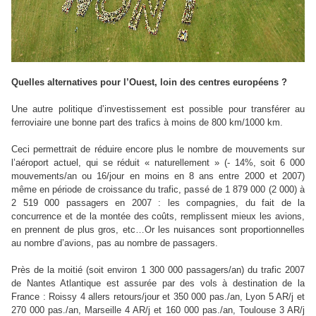
Quelles alternatives pour l’Ouest, loin des centres européens ?
Une autre politique d’investissement est possible pour transférer au
ferroviaire une bonne part des trafics à moins de 800 km/1000 km.
Ceci permettrait de réduire encore plus le nombre de mouvements sur
l’aéroport actuel, qui se réduit « naturellement » (- 14%, soit 6 000
mouvements/an ou 16/jour en moins en 8 ans entre 2000 et 2007)
même en période de croissance du trafic, passé de 1 879 000 (2 000) à
2 519 000 passagers en 2007 : les compagnies, du fait de la
concurrence et de la montée des coûts, remplissent mieux les avions,
en prennent de plus gros, etc…Or les nuisances sont proportionnelles
au nombre d’avions, pas au nombre de passagers.
Près de la moitié (soit environ 1 300 000 passagers/an) du trafic 2007
de Nantes Atlantique est assurée par des vols à destination de la
France : Roissy 4 allers retours/jour et 350 000 pas./an, Lyon 5 AR/j et
270 000 pas./an, Marseille 4 AR/j et 160 000 pas./an, Toulouse 3 AR/j