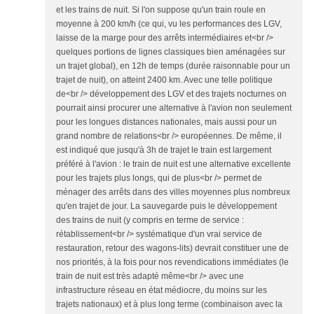
et les trains de nuit. Si l'on suppose qu'un train roule en
moyenne à 200 km/h (ce qui, vu les performances des LGV,
laisse de la marge pour des arrêts intermédiaires et<br />
quelques portions de lignes classiques bien aménagées sur
un trajet global), en 12h de temps (durée raisonnable pour un
trajet de nuit), on atteint 2400 km. Avec une telle politique
de<br /> développement des LGV et des trajets nocturnes on
pourrait ainsi procurer une alternative à l'avion non seulement
pour les longues distances nationales, mais aussi pour un
grand nombre de relations<br /> européennes. De même, il
est indiqué que jusqu'à 3h de trajet le train est largement
préféré à l'avion : le train de nuit est une alternative excellente
pour les trajets plus longs, qui de plus<br /> permet de
ménager des arrêts dans des villes moyennes plus nombreux
qu'en trajet de jour. La sauvegarde puis le développement
des trains de nuit (y compris en terme de service :
rétablissement<br /> systématique d'un vrai service de
restauration, retour des wagons-lits) devrait constituer une de
nos priorités, à la fois pour nos revendications immédiates (le
train de nuit est très adapté même<br /> avec une
infrastructure réseau en état médiocre, du moins sur les
trajets nationaux) et à plus long terme (combinaison avec la