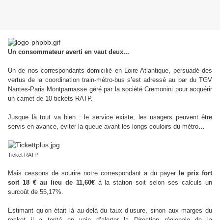
Un consommateur averti en vaut deux...
Un de nos correspondants domicilié en Loire Atlantique, persuadé des
vertus de la coordination train-métro-bus s’est adressé au bar du TGV
Nantes-Paris Montparnasse géré par la société Cremonini pour acquérir
un carnet de 10 tickets RATP.
Jusque là tout va bien : le service existe, les usagers peuvent être
servis en avance, éviter la queue avant les longs couloirs du métro…
Ticket RATP
Mais cessons de sourire notre correspondant a du payer
le prix fort
soit 18 € au lieu de 11,60€
à la station soit selon ses calculs un
surcoût de 55,17%.
Estimant qu’on était là au-delà du taux d’usure, sinon aux marges du
racket il a tenté en vain d’alerter la Direction régionale de la