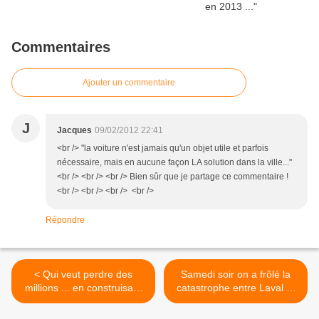
Commentaires
Ajouter un commentaire
J
Jacques
09/02/2012 22:41
<br /> "la voiture n'est jamais qu'un objet utile et parfois
nécessaire, mais en aucune façon LA solution dans la ville..."
<br /> <br /> <br /> Bien sûr que je partage ce commentaire !
<br /> <br /> <br /> <br />
Répondre
< Qui veut perdre des
Samedi soir on a frôlé la
millions ... en construisant
catastrophe entre Laval et
l'autoroute A 831 en
Le Mans >
Vendée ?(2)