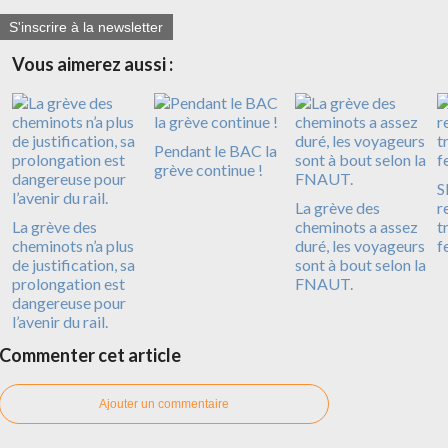
S'inscrire à la newsletter
Vous aimerez aussi :
Pendant le BAC la
grève continue !
S
La grève des
r
La grève des
cheminots a assez
t
cheminots n’a plus
duré, les voyageurs
f
de justification, sa
sont à bout selon la
prolongation est
FNAUT.
dangereuse pour
l’avenir du rail.
Commenter cet article
Ajouter un commentaire