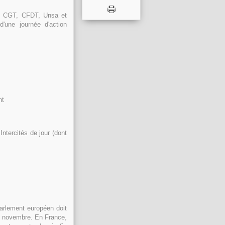
ats CGT, CFDT, Unsa et
une journée d'action
nt
ntercités de jour (dont
Parlement européen doit
17 novembre. En France,