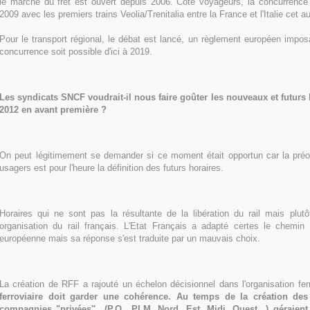
le marché du fret est ouvert depuis 2006. Côté voyageurs, la concurrence 
2009 avec les premiers trains Veolia/Trenitalia entre la France et l'Italie cet 
Pour le transport régional, le débat est lancé, un règlement européen imposa
concurrence soit possible d'ici à 2019.
Les syndicats SNCF voudrait-il nous faire goûter les nouveaux et futur
2012 en avant première ?
On peut légitimement se demander si ce moment était opportun car la préo
usagers est pour l'heure la définition des futurs horaires.
Horaires qui ne sont pas la résultante de la libération du rail mais plut
organisation du rail français. L'Etat Français a adapté certes le chemin d
européenne mais sa réponse s'est traduite par un mauvais choix.
La création de RFF a rajouté un échelon décisionnel dans l'organisation ferro
ferroviaire doit garder une cohérence. Au temps de la création des
compagnies "privées" (P.O., PLM, Nord, Est, Midi, Ouest...) géraient l