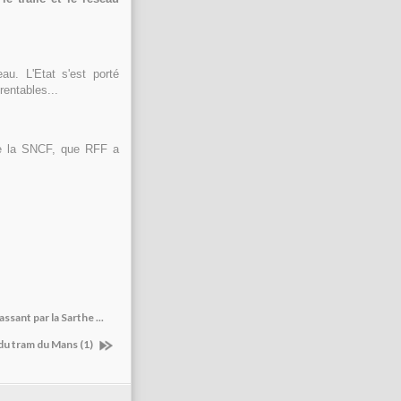
u. L'Etat s'est porté
rentables...
 de la SNCF, que RFF a
sant par la Sarthe ...
du tram du Mans (1)