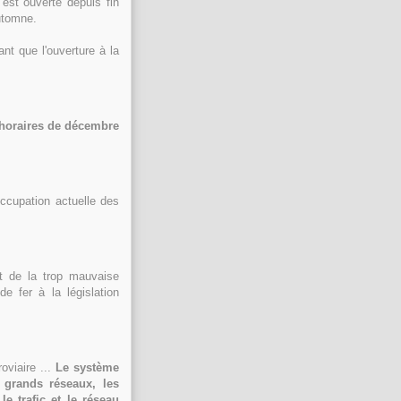
est ouverte depuis fin
automne.
nt que l'ouverture à la
s horaires de décembre
ccupation actuelle des
ôt de la trop mauvaise
e fer à la législation
viaire ...
Le système
 grands réseaux, les
e trafic et le réseau