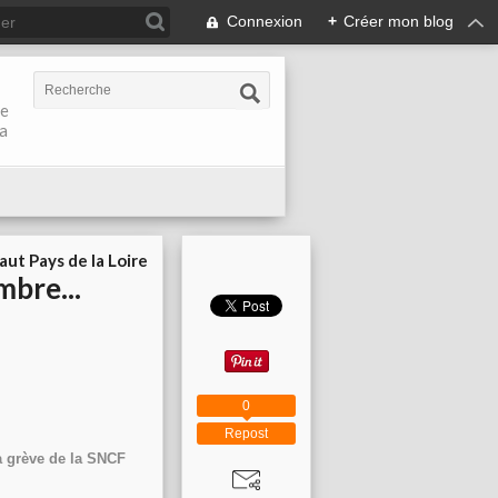
Connexion
+
Créer mon blog
de
la
aut Pays de la Loire
mbre...
0
Repost
la grève de la SNCF