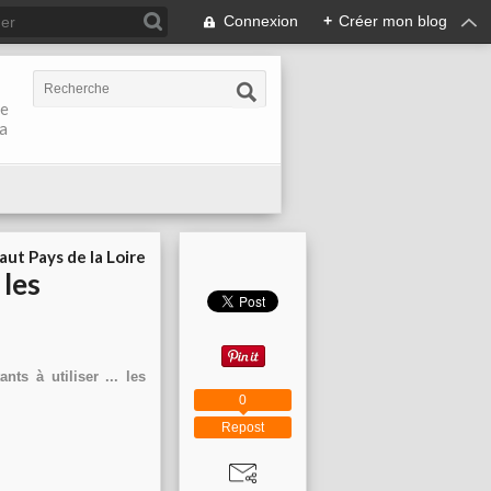
Connexion
+
Créer mon blog
de
la
aut Pays de la Loire
 les
ts à utiliser ... les
0
Repost