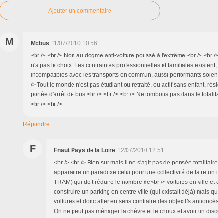
Ajouter un commentaire
M
Mcbus
11/07/2010 10:56
<br /> <br /> Non au dogme anti-voiture poussé à l'extrême.<br /> <br /
n'a pas le choix. Les contraintes professionnelles et familiales existent,
incompatibles avec les transports en commun, aussi performants soient-i
/> Tout le monde n'est pas étudiant ou retraité, ou actif sans enfant, résid
portée d'arrêt de bus.<br /> <br /> <br /> Ne tombons pas dans le totalit
<br /> <br />
Répondre
F
Fnaut Pays de la Loire
12/07/2010 12:51
<br /> <br /> Bien sur mais il ne s'agit pas de pensée totalitai
apparaitre un paradoxe celui pour une collectivité de faire un
TRAM) qui doit réduire le nombre de<br /> voitures en ville e
construire un parking en centre ville (qui existait déjà) mais qui
voitures et donc aller en sens contraire des objectifs annoncés.
On ne peut pas ménager la chèvre et le choux et avoir un dis