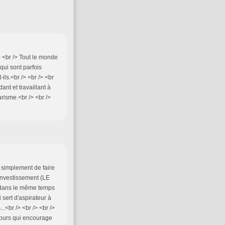
> <br /> Tout le monde
 qui sont parfois
ls.<br /> <br /> <br
ant et travaillant à
arisme.<br /> <br />
re simplement de faire
 investissement (LE
t dans le même temps
 sert d'aspirateur à
..<br /> <br /> <br />
cours qui encourage