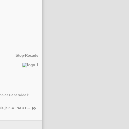
Stop-Rocade
blée Général de l'
is-je ? La FNAUT ...