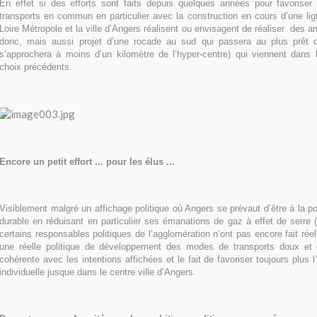
En effet si des efforts sont faits depuis quelques années pour favorise
transports en commun en particulier avec la construction en cours d’une li
Loire Métropole et la ville d’Angers réalisent ou envisagent de réaliser des
donc, mais aussi projet d’une rocade au sud qui passera au plus prêt 
s’approchera à moins d’un kilomètre de l’hyper-centre) qui viennent dans l
choix précédents.
Encore un petit effort ... pour les élus ...
Visiblement malgré un affichage politique où Angers se prévaut d’être à la 
durable en réduisant en particulier ses émanations de gaz à effet de serre 
certains responsables politiques de l’agglomération n’ont pas encore fait rée
une réelle politique de développement des modes de transports doux et
cohérente avec les intentions affichées et le fait de favoriser toujours plus l’u
individuelle jusque dans le centre ville d’Angers.