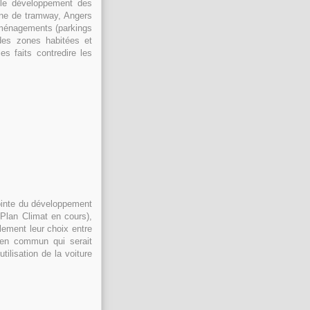
r le développement des
gne de tramway, Angers
 aménagements (parkings
des zones habitées et
es faits contredire les
pointe du développement
(Plan Climat en cours),
llement leur choix entre
 en commun qui serait
tilisation de la voiture