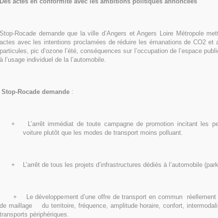
Des actes en conformité avec les ambitions politiques annoncées
Stop-Rocade demande que la ville d’Angers et Angers Loire Métropole met
actes avec les intentions proclamées de réduire les émanations de CO2 et a
particules, pic d’ozone l’été, conséquences sur l’occupation de l’espace publ
à l’usage individuel de la l’automobile.
Stop-Rocade demande
:
+ L’arrêt immédiat de toute campagne de promotion incitant les pers
voiture plutôt que les modes de transport moins polluant.
+ L’arrêt de tous les projets d’infrastructures dédiés à l’automobile (pa
+ Le développement d’une offre de transport en commun réellement p
de maillage du territoire, fréquence, amplitude horaire, confort, intermod
transports périphériques.