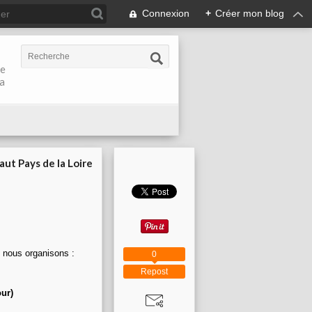
Connexion
+
Créer mon blog
de
la
aut Pays de la Loire
e nous organisons :
0
Repost
our)