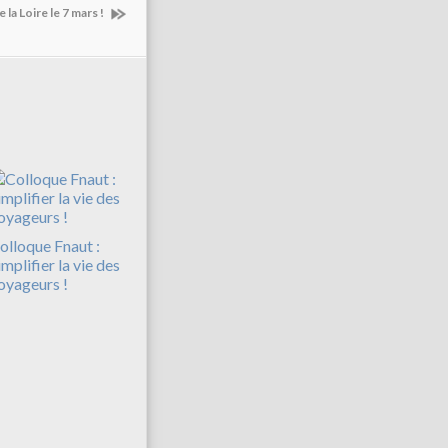
a Loire le 7 mars !
olloque Fnaut :
implifier la vie des
oyageurs !