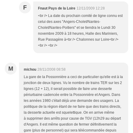
F
Fnaut Pays de la Loire
12/11/2009 12:28
<br /> La date du prochain comité de ligne connu est
celui des axes "Angers-Cholet/Nantes-
Cholet/Nantes-Poitiers" et se tiendra le Lundi 30
novembre 2009 à 18 heures, Halle des Mariniers,
Rue Passagère à<br /> Chalonnes sur Loire<br />
<br /> <br />
M
michou
28/11/2008 08:58
La gare de la Possonnière a ceci de particulier qu'elle est à la
jonction de deux lignes. Vu le nombre de trains TER sur les 2
lignes (12 + 12), il serait possible de faire une desserte
périurbaine cadencée entre la Possonnière et Angers. Dans
les années 1980 c'était déjà une demande des usagers. La
politique de la région étant de ne faire que des trains directs,
la desserte actuelle est squelettique. On en arrive même
à supprimer des arrêts pour cause de TGV (12h29 au départ
d'Angers. Il est même question de fermer définitivement la
gare (plus de personnel) qui sera télécommandée depuis