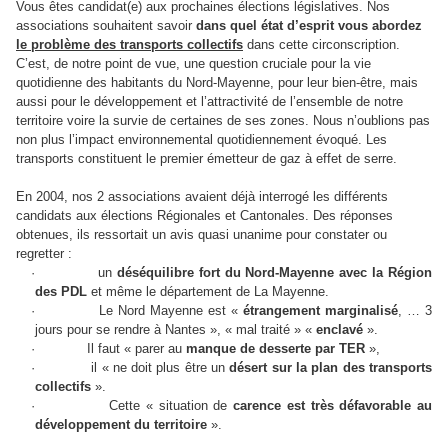
Vous êtes candidat(e) aux prochaines élections législatives. Nos
associations souhaitent savoir
dans quel état d’esprit vous abordez
le problème des transports collectifs
dans cette circonscription.
C’est, de notre point de vue, une question cruciale pour la vie
quotidienne des habitants du Nord-Mayenne, pour leur bien-être, mais
aussi pour le développement et l’attractivité de l’ensemble de notre
territoire voire la survie de certaines de ses zones. Nous n’oublions pas
non plus l’impact environnemental quotidiennement évoqué. Les
transports constituent le premier émetteur de gaz à effet de serre.
En 2004, nos 2 associations avaient déjà interrogé les différents
candidats aux élections Régionales et Cantonales. Des réponses
obtenues, ils ressortait un avis quasi unanime pour constater ou
regretter :
·
un
déséquilibre fort du Nord-Mayenne avec la Région
des PDL
et même le département de La Mayenne.
·
Le Nord Mayenne est «
étrangement marginalisé
, … 3
jours pour se rendre à Nantes », « mal traité » «
enclavé
».
·
Il faut « parer au
manque de desserte par TER
»,
·
il « ne doit plus être un
désert sur la plan des transports
collectifs
».
·
Cette « situation de
carence est très défavorable au
développement du territoire
».