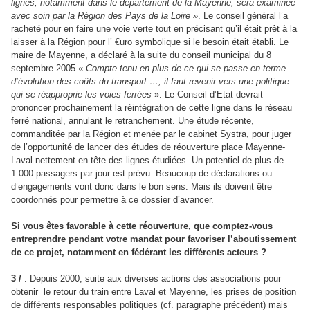
lignes, notamment dans le département de la Mayenne, sera examinée
avec soin par la Région des Pays de la Loire »
. Le conseil général l’a
racheté pour en faire une voie verte tout en précisant qu’il était prêt à la
laisser à la Région pour l’ €uro symbolique si le besoin était établi. Le
maire de Mayenne, a déclaré à la suite du conseil municipal du 8
septembre 2005 «
Compte tenu en plus de ce qui se passe en terme
d’évolution des coûts du transport …, il faut revenir vers une politique
qui se réapproprie les voies ferrées
». Le Conseil d’Etat devrait
prononcer prochainement la réintégration de cette ligne dans le réseau
ferré national, annulant le retranchement. Une étude récente,
commanditée par la Région et menée par le cabinet Systra, pour juger
de l’opportunité de lancer des études de réouverture place Mayenne-
Laval nettement en tête des lignes étudiées. Un potentiel de plus de
1.000 passagers par jour est prévu. Beaucoup de déclarations ou
d’engagements vont donc dans le bon sens. Mais ils doivent être
coordonnés pour permettre à ce dossier d’avancer.
Si vous êtes favorable à cette réouverture, que comptez-vous
entreprendre pendant votre mandat pour favoriser l’aboutissement
de ce projet, notamment en fédérant les différents acteurs ?
3 /
. Depuis 2000, suite aux diverses actions des associations pour
obtenir le retour du train entre Laval et Mayenne, les prises de position
de différents responsables politiques (cf. paragraphe précédent) mais