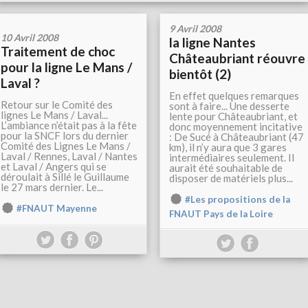
9 Avril 2008
10 Avril 2008
la ligne Nantes
Traitement de choc
Châteaubriant réouvre
pour la ligne Le Mans /
bientôt (2)
Laval ?
En effet quelques remarques
Retour sur le Comité des
sont à faire... Une desserte
lignes Le Mans / Laval...
lente pour Châteaubriant, et
L’ambiance n’était pas à la fête
donc moyennement incitative
pour la SNCF lors du dernier
: De Sucé à Châteaubriant (47
Comité des Lignes Le Mans /
km), il n’y aura que 3 gares
Laval / Rennes, Laval / Nantes
intermédiaires seulement. Il
et Laval / Angers qui se
aurait été souhaitable de
déroulait à Sillé le Guillaume
disposer de matériels plus...
le 27 mars dernier. Le...
#Les propositions de la
#FNAUT Mayenne
FNAUT Pays de la Loire