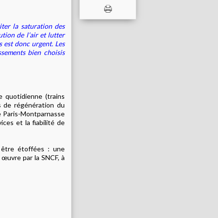
iter la saturation des
tion de l’air et lutter
 est donc urgent. Les
ssements bien choisis
ie quotidienne (trains
es de régénération du
de Paris-Montparnasse
es et la fiabilité de
être étoffées : une
 œuvre par la SNCF, à