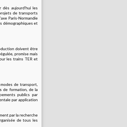
er dès
aujourd'hui
les
rojets de transports
 l’axe Paris-Normandie
ons démographiques et
roduction doivent être
régulée, promise mais
our les trains TER et
s modes de transport,
s de formation, de la
ipements publics par
entale par application
ement par la recherche
organisée de tous les