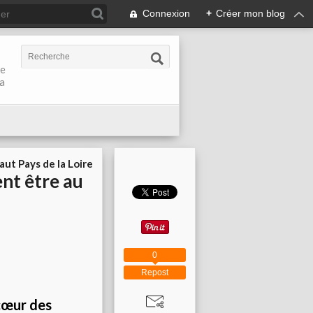
Connexion
+
Créer mon blog
de
la
aut Pays de la Loire
nt être au
0
Repost
cœur des