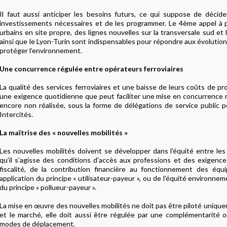
Il faut aussi anticiper les besoins futurs, ce qui suppose de décid
investissements nécessaires et de les programmer. Le 4ème appel à p
urbains en site propre, des lignes nouvelles sur la transversale sud et
ainsi que le Lyon-Turin sont indispensables pour répondre aux évoluti
protéger l’environnement.
Une concurrence régulée entre opérateurs ferroviaires
La qualité des services ferroviaires et une baisse de leurs coûts de p
une exigence quotidienne que peut faciliter une mise en concurrence 
encore non réalisée, sous la forme de délégations de service public p
Intercités.
La maîtrise des « nouvelles mobilités »
Les nouvelles mobilités doivent se développer dans l'équité entre le
qu’il s’agisse des conditions d'accès aux professions et des exigence
fiscalité, de la contribution financière au fonctionnement des équ
application du principe « utilisateur-payeur », ou de l’équité environnem
du principe « pollueur-payeur ».
La mise en œuvre des nouvelles mobilités ne doit pas être piloté uniqu
et le marché, elle doit aussi être régulée par une complémentarité 
modes de déplacement.