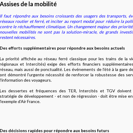
Assises de la mobilité
Il faut répondre aux besoins croissants des usagers des transports, év
réseaux routier et ferré, et inciter au report modal pour réduire la pollu
contre le réchauffement climatique. Un changement majeur des priorités
nouvelles mobilités ne sont pas la solution-miracle, de grands investi
restent nécessaires.
Des efforts supplémentaires pour répondre aux besoins actuels
La priorité affichée au réseau ferré classique pour les trains de la v
régionaux et Intercités) exige des efforts financiers supplémentair
réseau, mais aussi de ponctualité. Les événements de l'été à la gare 
ont démontré l'urgente nécessité de renforcer la robustesse des servic
l'information des voyageurs.
Les dessertes et fréquences des TER, Intercités et TGV doivent 
stratégie de développement - et non de régression - doit être mise en
l’exemple d’Air France.
Des décisions rapides pour répondre aux besoins futurs