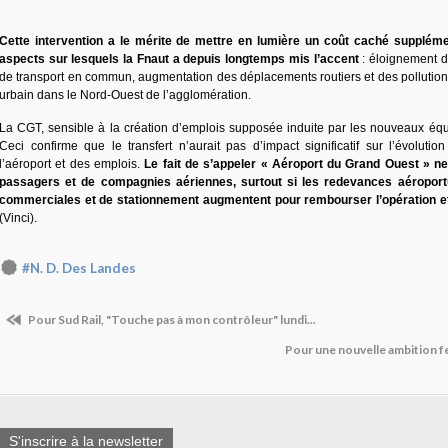
Cette intervention a le mérite de mettre en lumière un coût caché suppléme
aspects sur lesquels la Fnaut a depuis longtemps mis l’accent
: éloignement 
de transport en commun, augmentation des déplacements routiers et des pollution
urbain dans le Nord-Ouest de l’agglomération.
La CGT, sensible à la création d’emplois supposée induite par les nouveaux éq
Ceci confirme que le transfert n’aurait pas d’impact significatif sur l’évolutio
l’aéroport et des emplois.
Le fait de s’appeler « Aéroport du Grand Ouest » ne
passagers et de compagnies aériennes, surtout si les redevances aéroport
commerciales et de stationnement augmentent pour rembourser l’opération et
(Vinci).
#N. D. Des Landes
Pour Sud Rail, "Touche pas à mon contrôleur" lundi...
Pour une nouvelle ambition fe
S'inscrire à la newsletter