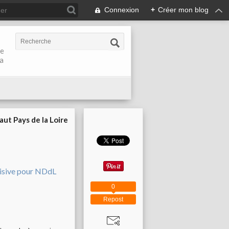
Connexion
+
Créer mon blog
de
la
aut Pays de la Loire
0
Repost