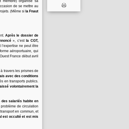
t membre) organise sa
ccasion de se mettre au
projets. (Même si
la Fnaut
ent.
Après le dossier de
annoncé
», c’est
la CGT,
l’expertise ne peut être
forme aéroportuaire, qui
 Ouest France début avril
à travers les prismes de
ais avec des conditions
cès en transports publics.
laissé volontairement la
 des salariés habite en
 problème de circulation
 transport en commun, et
al est occulté et est mis