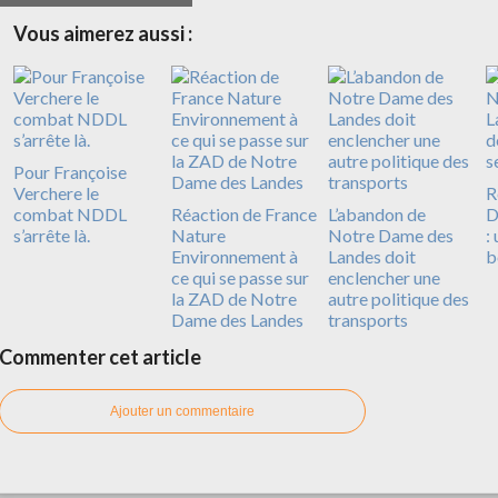
Vous aimerez aussi :
Pour Françoise
Verchere le
R
combat NDDL
Réaction de France
L’abandon de
D
s’arrête là.
Nature
Notre Dame des
:
Environnement à
Landes doit
b
ce qui se passe sur
enclencher une
la ZAD de Notre
autre politique des
Dame des Landes
transports
Commenter cet article
Ajouter un commentaire