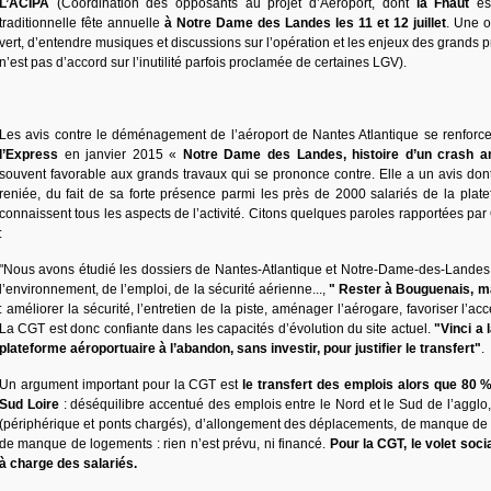
L’ACIPA
(Coordination des opposants au projet d’Aéroport, dont
la Fnaut
es
traditionnelle fête annuelle
à Notre Dame des Landes les 11 et 12 juillet
. Une o
vert, d’entendre musiques et discussions sur l’opération et les enjeux des grands 
n’est pas d’accord sur l’inutilité parfois proclamée de certaines LGV).
Les avis contre le déménagement de l’aéroport de Nantes Atlantique se renforc
l’Express
en janvier 2015 «
Notre Dame des Landes, histoire d’un crash 
souvent favorable aux grands travaux qui se prononce contre. Elle a un avis dont 
reniée, du fait de sa forte présence parmi les près de 2000 salariés de la plate
connaissent tous les aspects de l’activité. Citons quelques paroles rapportées par
:
"Nous avons étudié les dossiers de Nantes-Atlantique et Notre-Dame-des-Landes 
l’environnement, de l’emploi, de la sécurité aérienne...,
"
Rester à Bouguenais, m
: améliorer la sécurité, l’entretien de la piste, aménager l’aérogare, favoriser l’ac
La CGT est donc confiante dans les capacités d’évolution du site actuel.
"Vinci a 
plateforme aéroportuaire à l’abandon, sans investir, pour justifier le transfert"
.
Un argument important pour la CGT est
le transfert des emplois alors que 80 %
Sud Loire
: déséquilibre accentué des emplois entre le Nord et le Sud de l’agglo,
(périphérique et ponts chargés), d’allongement des déplacements, de manque de
de manque de logements : rien n’est prévu, ni financé.
Pour la CGT, le volet soci
à charge des salariés.